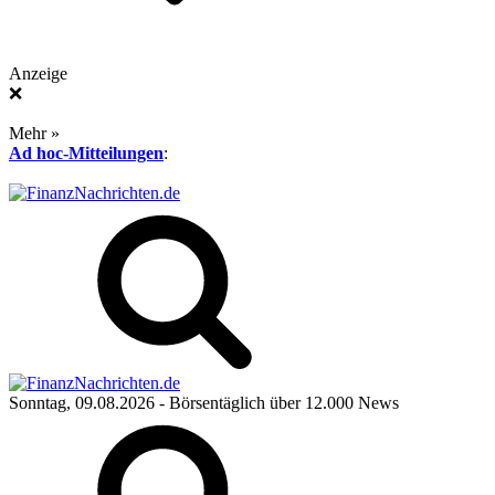
Anzeige
❌
Mehr »
Ad hoc-Mitteilungen
:
Sonntag, 09.08.2026
- Börsentäglich über 12.000 News