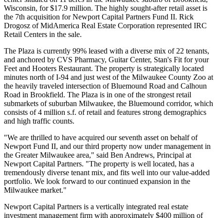
Wisconsin, for $17.9 million. The highly sought-after retail asset is
the 7th acquisition for Newport Capital Partners Fund II. Rick
Drogosz of MidAmerica Real Estate Corporation represented IRC
Retail Centers in the sale.
The Plaza is currently 99% leased with a diverse mix of 22 tenants,
and anchored by CVS Pharmacy, Guitar Center, Stan's Fit for your
Feet and Hooters Restaurant. The property is strategically located
minutes north of I-94 and just west of the Milwaukee County Zoo at
the heavily traveled intersection of Bluemound Road and Calhoun
Road in Brookfield. The Plaza is in one of the strongest retail
submarkets of suburban Milwaukee, the Bluemound corridor, which
consists of 4 million s.f. of retail and features strong demographics
and high traffic counts.
"We are thrilled to have acquired our seventh asset on behalf of
Newport Fund II, and our third property now under management in
the Greater Milwaukee area," said Ben Andrews, Principal at
Newport Capital Partners. "The property is well located, has a
tremendously diverse tenant mix, and fits well into our value-added
portfolio. We look forward to our continued expansion in the
Milwaukee market."
Newport Capital Partners is a vertically integrated real estate
investment management firm with approximately $400 million of