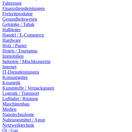
Fahrzeuge
Finanzdienstleistungen
Freizeitprodukte
Gesundheitswesen
Getränke / Tabak
Halbleiter
Handel / E-Commerce
Hardware
Holz / Papier
Hotels / Tourismus
Immobilien
Industrie / Mischkonzerne
Internet
IT-Dienstleistungen
Konsumgüter
Kosmetik
Kunststoffe / Verpackungen
Logistik / Transport
Luftfahrt / Rüstung
Maschinenbau
Medien
Nanotechnologie
Nahrungsmittel / Agrar
Netzwerktechnik
Öl / Gas