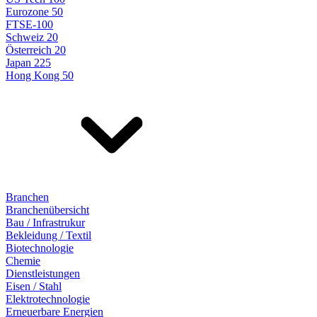
Eurozone 50
FTSE-100
Schweiz 20
Österreich 20
Japan 225
Hong Kong 50
Branchen
Branchenübersicht
Bau / Infrastrukur
Bekleidung / Textil
Biotechnologie
Chemie
Dienstleistungen
Eisen / Stahl
Elektrotechnologie
Erneuerbare Energien