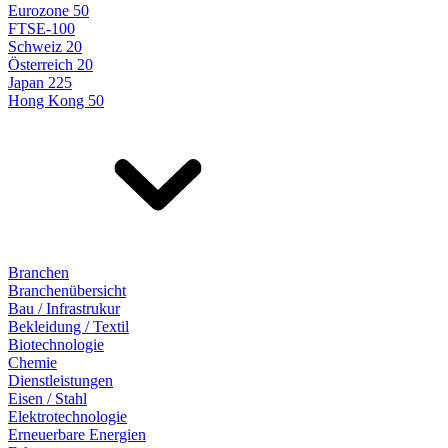
Eurozone 50
FTSE-100
Schweiz 20
Österreich 20
Japan 225
Hong Kong 50
Branchen
Branchenübersicht
Bau / Infrastrukur
Bekleidung / Textil
Biotechnologie
Chemie
Dienstleistungen
Eisen / Stahl
Elektrotechnologie
Erneuerbare Energien