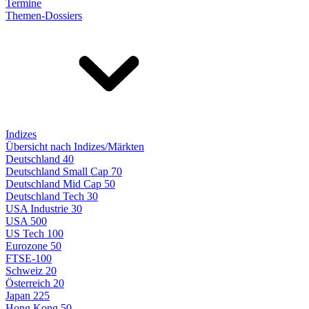
Termine
Themen-Dossiers
Indizes
Übersicht nach Indizes/Märkten
Deutschland 40
Deutschland Small Cap 70
Deutschland Mid Cap 50
Deutschland Tech 30
USA Industrie 30
USA 500
US Tech 100
Eurozone 50
FTSE-100
Schweiz 20
Österreich 20
Japan 225
Hong Kong 50