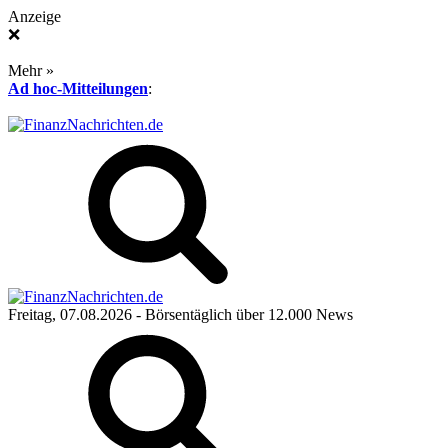
Anzeige
❌
Mehr »
Ad hoc-Mitteilungen
:
Freitag, 07.08.2026
- Börsentäglich über 12.000 News