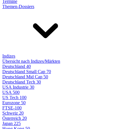
Termine
Themen-Dossiers
Indizes
Übersicht nach Indizes/Märkten
Deutschland 40
Deutschland Small Cap 70
Deutschland Mid Cap 50
Deutschland Tech 30
USA Industrie 30
USA 500
US Tech 100
Eurozone 50
FTSE-100
Schweiz 20
Österreich 20
Japan 225
Hong Kong 50