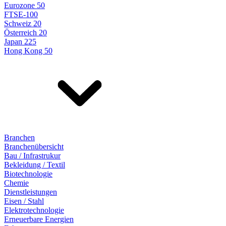
Eurozone 50
FTSE-100
Schweiz 20
Österreich 20
Japan 225
Hong Kong 50
Branchen
Branchenübersicht
Bau / Infrastrukur
Bekleidung / Textil
Biotechnologie
Chemie
Dienstleistungen
Eisen / Stahl
Elektrotechnologie
Erneuerbare Energien