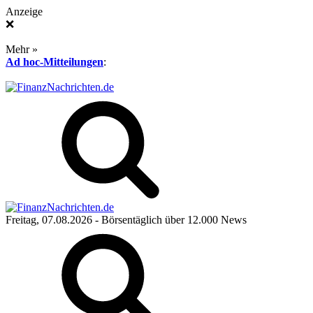
Anzeige
❌
Mehr »
Ad hoc-Mitteilungen
:
Freitag, 07.08.2026
- Börsentäglich über 12.000 News