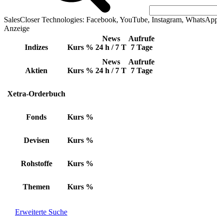
SalesCloser Technologies: Facebook, YouTube, Instagram, WhatsAp
Anzeige
News
Aufrufe
Indizes
Kurs
%
24 h / 7 T
7 Tage
News
Aufrufe
Aktien
Kurs
%
24 h / 7 T
7 Tage
Xetra-Orderbuch
Fonds
Kurs
%
Devisen
Kurs
%
Rohstoffe
Kurs
%
Themen
Kurs
%
Erweiterte Suche