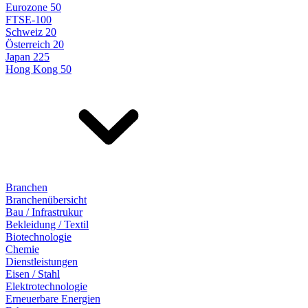
Eurozone 50
FTSE-100
Schweiz 20
Österreich 20
Japan 225
Hong Kong 50
Branchen
Branchenübersicht
Bau / Infrastrukur
Bekleidung / Textil
Biotechnologie
Chemie
Dienstleistungen
Eisen / Stahl
Elektrotechnologie
Erneuerbare Energien