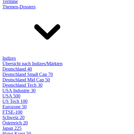
Termine
Themen-Dossiers
Indizes
Übersicht nach Indizes/Märkten
Deutschland 40
Deutschland Small Cap 70
Deutschland Mid Cap 50
Deutschland Tech 30
USA Industrie 30
USA 500
US Tech 100
Eurozone 50
FTSE-100
Schweiz 20
Österreich 20
Japan 225
Hong Kong 50