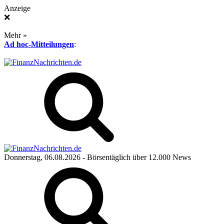
Anzeige
❌
Mehr »
Ad hoc-Mitteilungen
:
Donnerstag, 06.08.2026
- Börsentäglich über 12.000 News