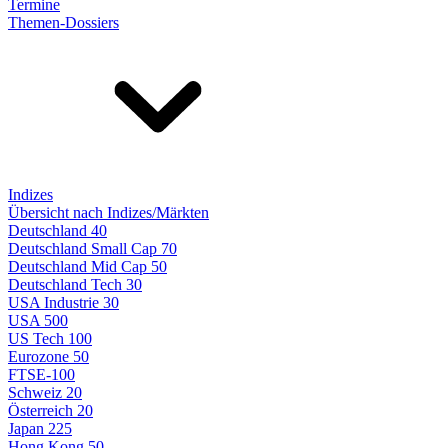
Termine
Themen-Dossiers
Indizes
Übersicht nach Indizes/Märkten
Deutschland 40
Deutschland Small Cap 70
Deutschland Mid Cap 50
Deutschland Tech 30
USA Industrie 30
USA 500
US Tech 100
Eurozone 50
FTSE-100
Schweiz 20
Österreich 20
Japan 225
Hong Kong 50