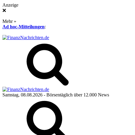
Anzeige
❌
Mehr »
Ad hoc-Mitteilungen
:
Samstag, 08.08.2026
- Börsentäglich über 12.000 News