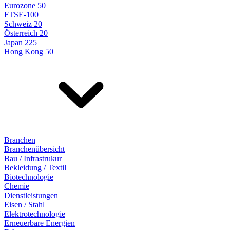
Eurozone 50
FTSE-100
Schweiz 20
Österreich 20
Japan 225
Hong Kong 50
Branchen
Branchenübersicht
Bau / Infrastrukur
Bekleidung / Textil
Biotechnologie
Chemie
Dienstleistungen
Eisen / Stahl
Elektrotechnologie
Erneuerbare Energien