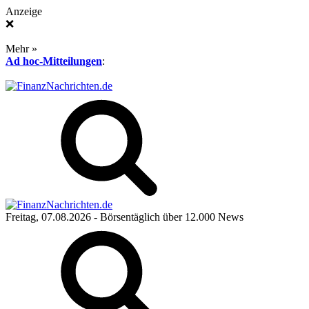
Anzeige
❌
Mehr »
Ad hoc-Mitteilungen
:
Freitag, 07.08.2026
- Börsentäglich über 12.000 News