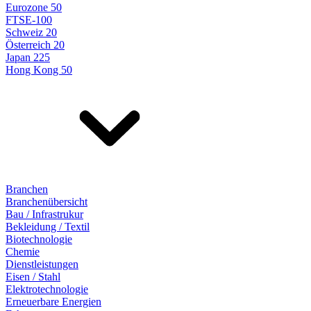
Eurozone 50
FTSE-100
Schweiz 20
Österreich 20
Japan 225
Hong Kong 50
Branchen
Branchenübersicht
Bau / Infrastrukur
Bekleidung / Textil
Biotechnologie
Chemie
Dienstleistungen
Eisen / Stahl
Elektrotechnologie
Erneuerbare Energien