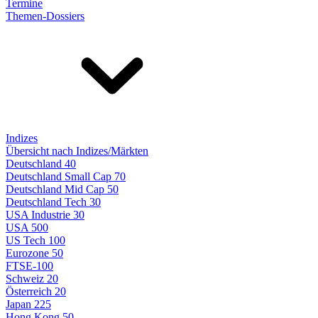
Termine
Themen-Dossiers
Indizes
Übersicht nach Indizes/Märkten
Deutschland 40
Deutschland Small Cap 70
Deutschland Mid Cap 50
Deutschland Tech 30
USA Industrie 30
USA 500
US Tech 100
Eurozone 50
FTSE-100
Schweiz 20
Österreich 20
Japan 225
Hong Kong 50