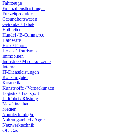
Fahrzeuge
Finanzdienstleistungen
Freizeitprodukte
Gesundheitswesen
Getränke / Tabak
Halbleiter
Handel / E-Commerce
Hardware
Holz / Papier
Hotels / Tourismus
Immobilien
Industrie / Mischkonzerne
Internet
IT-Dienstleistungen
Konsumgüter
Kosmetik
Kunststoffe / Verpackungen
Logistik / Transport
Luftfahrt / Rüstung
Maschinenbau
Medien
Nanotechnologie
Nahrungsmittel / Agrar
Netzwerktechnik
Öl / Gas