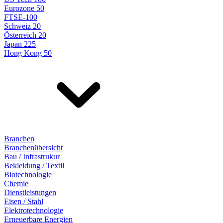
Eurozone 50
FTSE-100
Schweiz 20
Österreich 20
Japan 225
Hong Kong 50
Branchen
Branchenübersicht
Bau / Infrastrukur
Bekleidung / Textil
Biotechnologie
Chemie
Dienstleistungen
Eisen / Stahl
Elektrotechnologie
Erneuerbare Energien