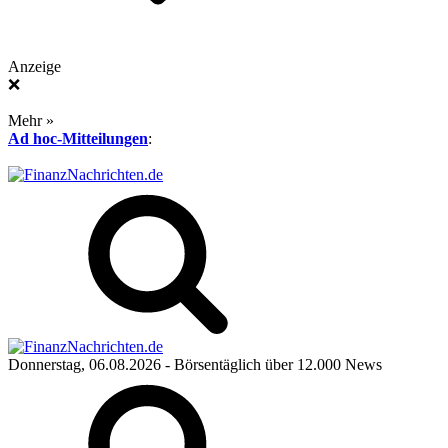
Anzeige
❌
Mehr »
Ad hoc-Mitteilungen
:
Donnerstag, 06.08.2026
- Börsentäglich über 12.000 News