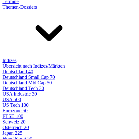
Termine
Themen-Dossiers
Indizes
Übersicht nach Indizes/Märkten
Deutschland 40
Deutschland Small Cap 70
Deutschland Mid Cap 50
Deutschland Tech 30
USA Industrie 30
USA 500
US Tech 100
Eurozone 50
FTSE-100
Schweiz 20
Österreich 20
Japan 225
Hong Kong 50