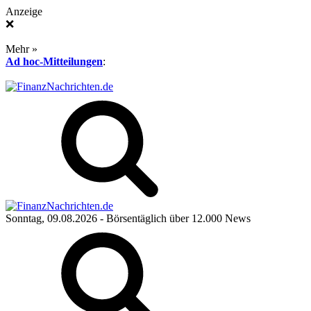
Anzeige
❌
Mehr »
Ad hoc-Mitteilungen
:
Sonntag, 09.08.2026
- Börsentäglich über 12.000 News