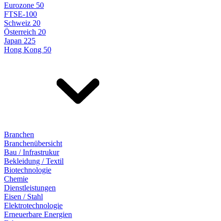
Eurozone 50
FTSE-100
Schweiz 20
Österreich 20
Japan 225
Hong Kong 50
Branchen
Branchenübersicht
Bau / Infrastrukur
Bekleidung / Textil
Biotechnologie
Chemie
Dienstleistungen
Eisen / Stahl
Elektrotechnologie
Erneuerbare Energien