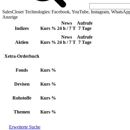
SalesCloser Technologies: Facebook, YouTube, Instagram, WhatsAp
Anzeige
News
Aufrufe
Indizes
Kurs
%
24 h / 7 T
7 Tage
News
Aufrufe
Aktien
Kurs
%
24 h / 7 T
7 Tage
Xetra-Orderbuch
Fonds
Kurs
%
Devisen
Kurs
%
Rohstoffe
Kurs
%
Themen
Kurs
%
Erweiterte Suche