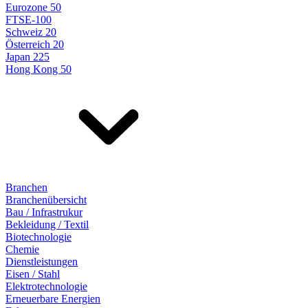
Eurozone 50
FTSE-100
Schweiz 20
Österreich 20
Japan 225
Hong Kong 50
Branchen
Branchenübersicht
Bau / Infrastrukur
Bekleidung / Textil
Biotechnologie
Chemie
Dienstleistungen
Eisen / Stahl
Elektrotechnologie
Erneuerbare Energien