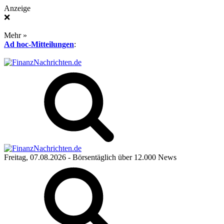
Anzeige
❌
Mehr »
Ad hoc-Mitteilungen
:
Freitag, 07.08.2026
- Börsentäglich über 12.000 News