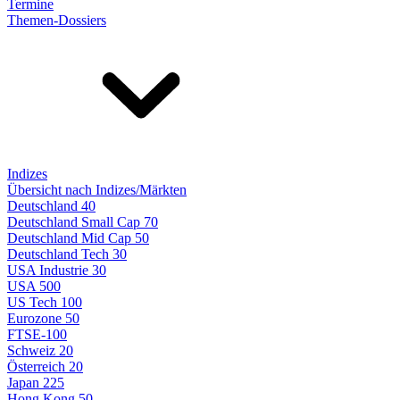
Termine
Themen-Dossiers
Indizes
Übersicht nach Indizes/Märkten
Deutschland 40
Deutschland Small Cap 70
Deutschland Mid Cap 50
Deutschland Tech 30
USA Industrie 30
USA 500
US Tech 100
Eurozone 50
FTSE-100
Schweiz 20
Österreich 20
Japan 225
Hong Kong 50