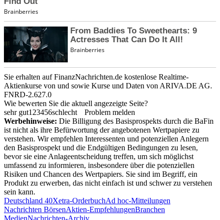
Sie erhalten auf FinanzNachrichten.de kostenlose Realtime-
Aktienkurse von
und
sowie Kurse und Daten von
ARIVA.DE AG
.
FNRD-2.627.0
Wie bewerten Sie die aktuell angezeigte Seite?
sehr gut
1
2
3
4
5
6
schlecht
Problem melden
Werbehinweise:
Die Billigung des Basisprospekts durch die BaFin
ist nicht als ihre Befürwortung der angebotenen Wertpapiere zu
verstehen. Wir empfehlen Interessenten und potenziellen Anlegern
den Basisprospekt und die Endgültigen Bedingungen zu lesen,
bevor sie eine Anlageentscheidung treffen, um sich möglichst
umfassend zu informieren, insbesondere über die potenziellen
Risiken und Chancen des Wertpapiers. Sie sind im Begriff, ein
Produkt zu erwerben, das nicht einfach ist und schwer zu verstehen
sein kann.
Deutschland 40
Xetra-Orderbuch
Ad hoc-Mitteilungen
Nachrichten Börsen
Aktien-Empfehlungen
Branchen
Medien
Nachrichten-Archiv