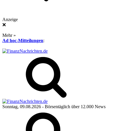
Anzeige
❌
Mehr »
Ad hoc-Mitteilungen
:
Sonntag, 09.08.2026
- Börsentäglich über 12.000 News