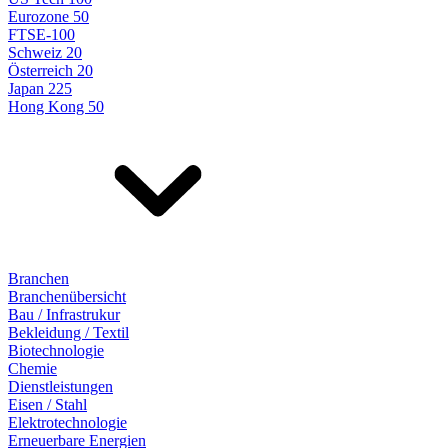
Eurozone 50
FTSE-100
Schweiz 20
Österreich 20
Japan 225
Hong Kong 50
Branchen
Branchenübersicht
Bau / Infrastrukur
Bekleidung / Textil
Biotechnologie
Chemie
Dienstleistungen
Eisen / Stahl
Elektrotechnologie
Erneuerbare Energien