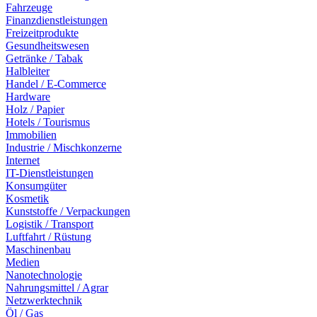
Fahrzeuge
Finanzdienstleistungen
Freizeitprodukte
Gesundheitswesen
Getränke / Tabak
Halbleiter
Handel / E-Commerce
Hardware
Holz / Papier
Hotels / Tourismus
Immobilien
Industrie / Mischkonzerne
Internet
IT-Dienstleistungen
Konsumgüter
Kosmetik
Kunststoffe / Verpackungen
Logistik / Transport
Luftfahrt / Rüstung
Maschinenbau
Medien
Nanotechnologie
Nahrungsmittel / Agrar
Netzwerktechnik
Öl / Gas