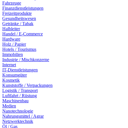
Fahrzeuge
Finanzdienstleistungen
Freizeitprodukte
Gesundheitswesen
Getränke / Tabak
Halbleiter
Handel / E-Commerce
Hardware
Holz / Papier
Hotels / Tourismus
Immobilien
Industrie / Mischkonzerne
Internet
IT-Dienstleistungen
Konsumgüter
Kosmetik
Kunststoffe / Verpackungen
Logistik / Transport
Luftfahrt / Rüstung
Maschinenbau
Medien
Nanotechnologie
Nahrungsmittel / Agrar
Netzwerktechnik
Öl / Gas