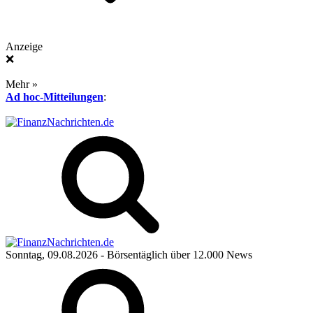
Anzeige
❌
Mehr »
Ad hoc-Mitteilungen
:
Sonntag, 09.08.2026
- Börsentäglich über 12.000 News