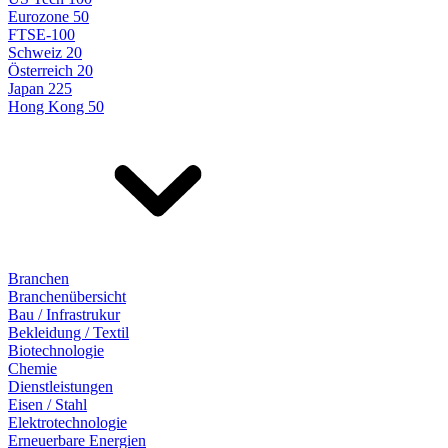
Eurozone 50
FTSE-100
Schweiz 20
Österreich 20
Japan 225
Hong Kong 50
Branchen
Branchenübersicht
Bau / Infrastrukur
Bekleidung / Textil
Biotechnologie
Chemie
Dienstleistungen
Eisen / Stahl
Elektrotechnologie
Erneuerbare Energien