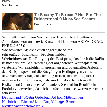
Sie erhalten auf FinanzNachrichten.de kostenlose Realtime-
Aktienkurse von
und
sowie Kurse und Daten von
ARIVA.DE AG
.
FNRD-2.627.0
Wie bewerten Sie die aktuell angezeigte Seite?
sehr gut
1
2
3
4
5
6
schlecht
Problem melden
Werbehinweise:
Die Billigung des Basisprospekts durch die BaFin
ist nicht als ihre Befürwortung der angebotenen Wertpapiere zu
verstehen. Wir empfehlen Interessenten und potenziellen Anlegern
den Basisprospekt und die Endgültigen Bedingungen zu lesen,
bevor sie eine Anlageentscheidung treffen, um sich möglichst
umfassend zu informieren, insbesondere über die potenziellen
Risiken und Chancen des Wertpapiers. Sie sind im Begriff, ein
Produkt zu erwerben, das nicht einfach ist und schwer zu verstehen
sein kann.
Deutschland 40
Xetra-Orderbuch
Ad hoc-Mitteilungen
Nachrichten Börsen
Aktien-Empfehlungen
Branchen
Medien
Nachrichten-Archiv