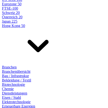
Eurozone 50
FTSE-100
Schweiz 20
Österreich 20
Japan 225
Hong Kong 50
Branchen
Branchenübersicht
Bau / Infrastrukur
Bekleidung / Textil
Biotechnologie
Chemie
Dienstleistungen
Eisen / Stahl
Elektrotechnologie
Erneuerbare Energien