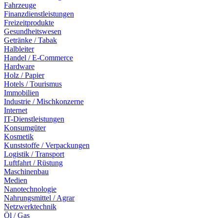
Fahrzeuge
Finanzdienstleistungen
Freizeitprodukte
Gesundheitswesen
Getränke / Tabak
Halbleiter
Handel / E-Commerce
Hardware
Holz / Papier
Hotels / Tourismus
Immobilien
Industrie / Mischkonzerne
Internet
IT-Dienstleistungen
Konsumgüter
Kosmetik
Kunststoffe / Verpackungen
Logistik / Transport
Luftfahrt / Rüstung
Maschinenbau
Medien
Nanotechnologie
Nahrungsmittel / Agrar
Netzwerktechnik
Öl / Gas