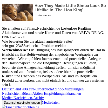
Sie erhalten auf FinanzNachrichten.de kostenlose Realtime-
Aktienkurse von
und
sowie Kurse und Daten von
ARIVA.DE AG
.
FNRD-2.627.0
Wie bewerten Sie die aktuell angezeigte Seite?
sehr gut
1
2
3
4
5
6
schlecht
Problem melden
Werbehinweise:
Die Billigung des Basisprospekts durch die BaFin
ist nicht als ihre Befürwortung der angebotenen Wertpapiere zu
verstehen. Wir empfehlen Interessenten und potenziellen Anlegern
den Basisprospekt und die Endgültigen Bedingungen zu lesen,
bevor sie eine Anlageentscheidung treffen, um sich möglichst
umfassend zu informieren, insbesondere über die potenziellen
Risiken und Chancen des Wertpapiers. Sie sind im Begriff, ein
Produkt zu erwerben, das nicht einfach ist und schwer zu verstehen
sein kann.
Deutschland 40
Xetra-Orderbuch
Ad hoc-Mitteilungen
Nachrichten Börsen
Aktien-Empfehlungen
Branchen
Medien
Nachrichten-Archiv
Mediadaten
Datenschutzeinstellungen