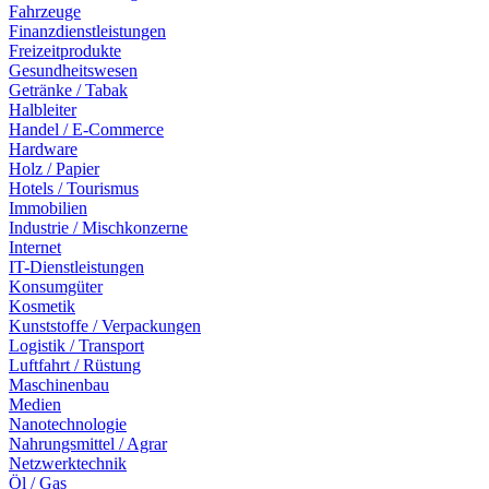
Fahrzeuge
Finanzdienstleistungen
Freizeitprodukte
Gesundheitswesen
Getränke / Tabak
Halbleiter
Handel / E-Commerce
Hardware
Holz / Papier
Hotels / Tourismus
Immobilien
Industrie / Mischkonzerne
Internet
IT-Dienstleistungen
Konsumgüter
Kosmetik
Kunststoffe / Verpackungen
Logistik / Transport
Luftfahrt / Rüstung
Maschinenbau
Medien
Nanotechnologie
Nahrungsmittel / Agrar
Netzwerktechnik
Öl / Gas