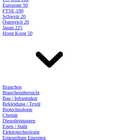
Eurozone 50
FTSE-100
Schweiz 20
Österreich 20
Japan 225
Hong Kong 50
Branchen
Branchenübersicht
Bau / Infrastrukur
Bekleidung / Textil
Biotechnologie
Chemie
Dienstleistungen
Eisen / Stahl
Elektrotechnologie
Erneuerbare Energien