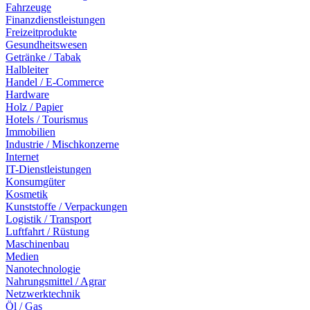
Fahrzeuge
Finanzdienstleistungen
Freizeitprodukte
Gesundheitswesen
Getränke / Tabak
Halbleiter
Handel / E-Commerce
Hardware
Holz / Papier
Hotels / Tourismus
Immobilien
Industrie / Mischkonzerne
Internet
IT-Dienstleistungen
Konsumgüter
Kosmetik
Kunststoffe / Verpackungen
Logistik / Transport
Luftfahrt / Rüstung
Maschinenbau
Medien
Nanotechnologie
Nahrungsmittel / Agrar
Netzwerktechnik
Öl / Gas