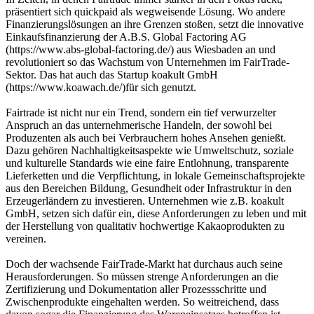
präsentiert sich quickpaid als wegweisende Lösung. Wo andere
Finanzierungslösungen an ihre Grenzen stoßen, setzt die innovative
Einkaufsfinanzierung der A.B.S. Global Factoring AG
(https://www.abs-global-factoring.de/) aus Wiesbaden an und
revolutioniert so das Wachstum von Unternehmen im FairTrade-
Sektor. Das hat auch das Startup koakult GmbH
(https://www.koawach.de/)für sich genutzt.
Fairtrade ist nicht nur ein Trend, sondern ein tief verwurzelter
Anspruch an das unternehmerische Handeln, der sowohl bei
Produzenten als auch bei Verbrauchern hohes Ansehen genießt.
Dazu gehören Nachhaltigkeitsaspekte wie Umweltschutz, soziale
und kulturelle Standards wie eine faire Entlohnung, transparente
Lieferketten und die Verpflichtung, in lokale Gemeinschaftsprojekte
aus den Bereichen Bildung, Gesundheit oder Infrastruktur in den
Erzeugerländern zu investieren. Unternehmen wie z.B. koakult
GmbH, setzen sich dafür ein, diese Anforderungen zu leben und mit
der Herstellung von qualitativ hochwertige Kakaoprodukten zu
vereinen.
Doch der wachsende FairTrade-Markt hat durchaus auch seine
Herausforderungen. So müssen strenge Anforderungen an die
Zertifizierung und Dokumentation aller Prozessschritte und
Zwischenprodukte eingehalten werden. So weitreichend, dass