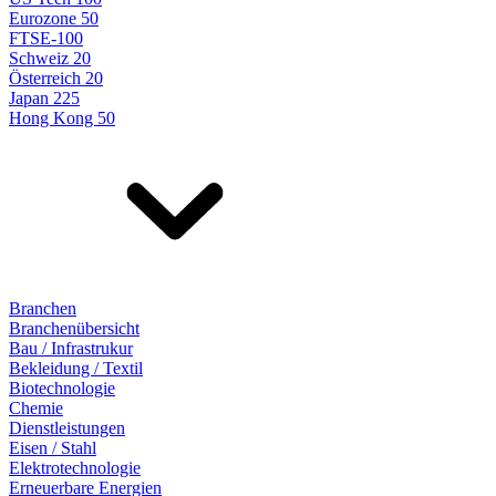
Eurozone 50
FTSE-100
Schweiz 20
Österreich 20
Japan 225
Hong Kong 50
Branchen
Branchenübersicht
Bau / Infrastrukur
Bekleidung / Textil
Biotechnologie
Chemie
Dienstleistungen
Eisen / Stahl
Elektrotechnologie
Erneuerbare Energien