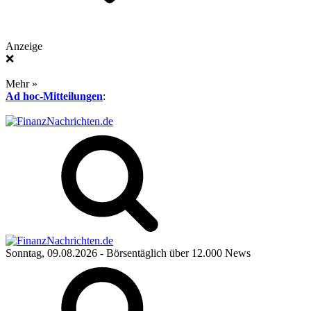
Anzeige
❌
Mehr »
Ad hoc-Mitteilungen
:
Sonntag, 09.08.2026
- Börsentäglich über 12.000 News