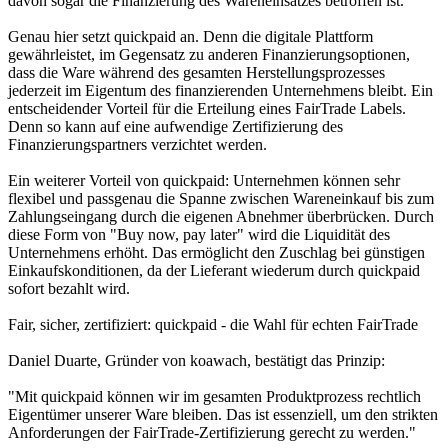
davon sogar die Finanzierung des Wareneinsatzes betroffen ist.
Genau hier setzt quickpaid an. Denn die digitale Plattform
gewährleistet, im Gegensatz zu anderen Finanzierungsoptionen,
dass die Ware während des gesamten Herstellungsprozesses
jederzeit im Eigentum des finanzierenden Unternehmens bleibt. Ein
entscheidender Vorteil für die Erteilung eines FairTrade Labels.
Denn so kann auf eine aufwendige Zertifizierung des
Finanzierungspartners verzichtet werden.
Ein weiterer Vorteil von quickpaid: Unternehmen können sehr
flexibel und passgenau die Spanne zwischen Wareneinkauf bis zum
Zahlungseingang durch die eigenen Abnehmer überbrücken. Durch
diese Form von "Buy now, pay later" wird die Liquidität des
Unternehmens erhöht. Das ermöglicht den Zuschlag bei günstigen
Einkaufskonditionen, da der Lieferant wiederum durch quickpaid
sofort bezahlt wird.
Fair, sicher, zertifiziert: quickpaid - die Wahl für echten FairTrade
Daniel Duarte, Gründer von koawach, bestätigt das Prinzip:
"Mit quickpaid können wir im gesamten Produktprozess rechtlich
Eigentümer unserer Ware bleiben. Das ist essenziell, um den strikten
Anforderungen der FairTrade-Zertifizierung gerecht zu werden."