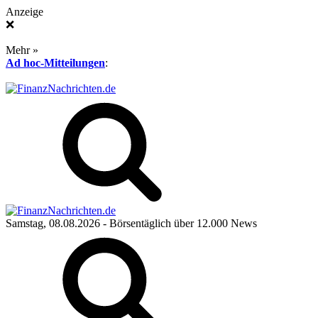
Anzeige
❌
Mehr »
Ad hoc-Mitteilungen
:
Samstag, 08.08.2026
- Börsentäglich über 12.000 News