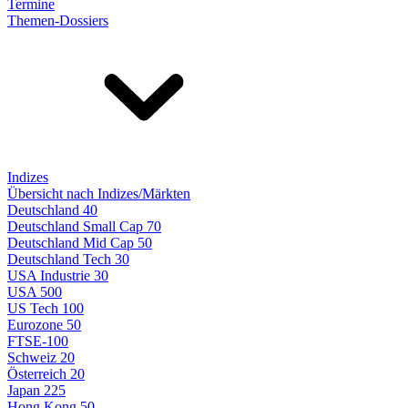
Termine
Themen-Dossiers
Indizes
Übersicht nach Indizes/Märkten
Deutschland 40
Deutschland Small Cap 70
Deutschland Mid Cap 50
Deutschland Tech 30
USA Industrie 30
USA 500
US Tech 100
Eurozone 50
FTSE-100
Schweiz 20
Österreich 20
Japan 225
Hong Kong 50