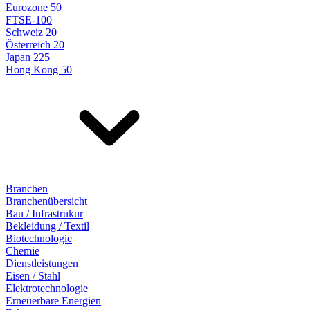
Eurozone 50
FTSE-100
Schweiz 20
Österreich 20
Japan 225
Hong Kong 50
Branchen
Branchenübersicht
Bau / Infrastrukur
Bekleidung / Textil
Biotechnologie
Chemie
Dienstleistungen
Eisen / Stahl
Elektrotechnologie
Erneuerbare Energien