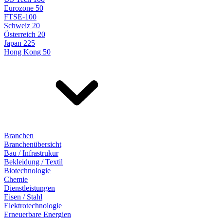
Eurozone 50
FTSE-100
Schweiz 20
Österreich 20
Japan 225
Hong Kong 50
Branchen
Branchenübersicht
Bau / Infrastrukur
Bekleidung / Textil
Biotechnologie
Chemie
Dienstleistungen
Eisen / Stahl
Elektrotechnologie
Erneuerbare Energien