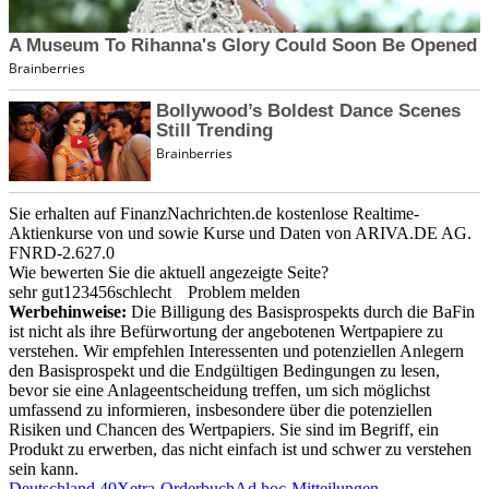
Sie erhalten auf FinanzNachrichten.de kostenlose Realtime-
Aktienkurse von
und
sowie Kurse und Daten von
ARIVA.DE AG
.
FNRD-2.627.0
Wie bewerten Sie die aktuell angezeigte Seite?
sehr gut
1
2
3
4
5
6
schlecht
Problem melden
Werbehinweise:
Die Billigung des Basisprospekts durch die BaFin
ist nicht als ihre Befürwortung der angebotenen Wertpapiere zu
verstehen. Wir empfehlen Interessenten und potenziellen Anlegern
den Basisprospekt und die Endgültigen Bedingungen zu lesen,
bevor sie eine Anlageentscheidung treffen, um sich möglichst
umfassend zu informieren, insbesondere über die potenziellen
Risiken und Chancen des Wertpapiers. Sie sind im Begriff, ein
Produkt zu erwerben, das nicht einfach ist und schwer zu verstehen
sein kann.
Deutschland 40
Xetra-Orderbuch
Ad hoc-Mitteilungen