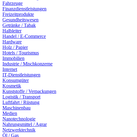
Fahrzeuge
Finanzdienstleistungen
Freizeitprodukte
Gesundheitswesen
Getränke / Tabak
Halbleiter
Handel / E-Commerce
Hardware
Holz / Papier
Hotels / Tourismus
Immobilien
Industrie / Mischkonzerne
Internet
IT-Dienstleistungen
Konsumgüter
Kosmetik
Kunststoffe / Verpackungen
Logistik / Transport
Luftfahrt / Rüstung
Maschinenbau
Medien
Nanotechnologie
Nahrungsmittel / Agrar
Netzwerktechnik
Öl / Gas