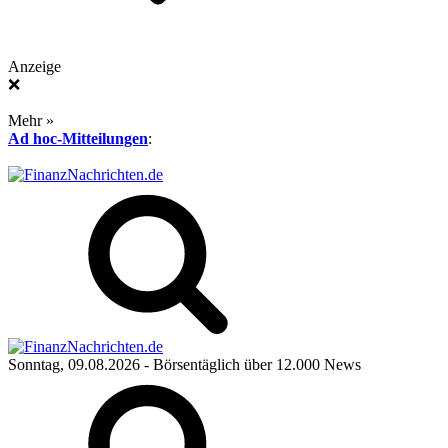
Anzeige
❌
Mehr »
Ad hoc-Mitteilungen
:
Sonntag, 09.08.2026
- Börsentäglich über 12.000 News