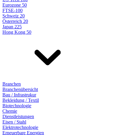
Eurozone 50
FTSE-100
Schweiz 20
Österreich 20
Japan 225
Hong Kong 50
Branchen
Branchenübersicht
Bau / Infrastrukur
Bekleidung / Textil
Biotechnologie
Chemie
Dienstleistungen
Eisen / Stahl
Elektrotechnologie
Erneuerbare Energien