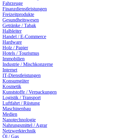
Fahrzeuge
Finanzdienstleistungen
Freizeitprodukte
Gesundheitswesen
Getränke / Tabak
Halbleiter
Handel / E-Commerce
Hardware
Holz / Papier
Hotels / Tourismus
Immobilien
Industrie / Mischkonzerne
Internet
IT-Dienstleistungen
Konsumgüter
Kosmetik
Kunststoffe / Verpackungen
Logistik / Transport
Luftfahrt / Rüstung
Maschinenbau
Medien
Nanotechnologie
Nahrungsmittel / Agrar
Netzwerktechnik
Öl / Gas