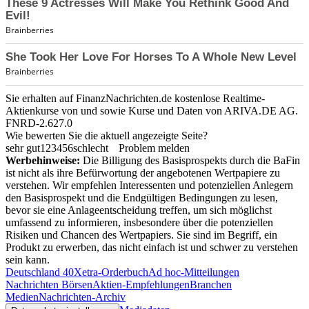
Sie erhalten auf FinanzNachrichten.de kostenlose Realtime-
Aktienkurse von
und
sowie Kurse und Daten von
ARIVA.DE AG
.
FNRD-2.627.0
Wie bewerten Sie die aktuell angezeigte Seite?
sehr gut
1
2
3
4
5
6
schlecht
Problem melden
Werbehinweise:
Die Billigung des Basisprospekts durch die BaFin
ist nicht als ihre Befürwortung der angebotenen Wertpapiere zu
verstehen. Wir empfehlen Interessenten und potenziellen Anlegern
den Basisprospekt und die Endgültigen Bedingungen zu lesen,
bevor sie eine Anlageentscheidung treffen, um sich möglichst
umfassend zu informieren, insbesondere über die potenziellen
Risiken und Chancen des Wertpapiers. Sie sind im Begriff, ein
Produkt zu erwerben, das nicht einfach ist und schwer zu verstehen
sein kann.
Deutschland 40
Xetra-Orderbuch
Ad hoc-Mitteilungen
Nachrichten Börsen
Aktien-Empfehlungen
Branchen
Medien
Nachrichten-Archiv