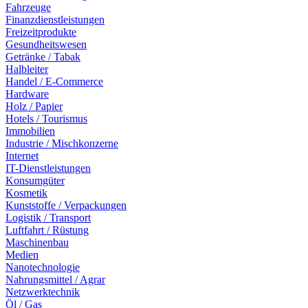
Fahrzeuge
Finanzdienstleistungen
Freizeitprodukte
Gesundheitswesen
Getränke / Tabak
Halbleiter
Handel / E-Commerce
Hardware
Holz / Papier
Hotels / Tourismus
Immobilien
Industrie / Mischkonzerne
Internet
IT-Dienstleistungen
Konsumgüter
Kosmetik
Kunststoffe / Verpackungen
Logistik / Transport
Luftfahrt / Rüstung
Maschinenbau
Medien
Nanotechnologie
Nahrungsmittel / Agrar
Netzwerktechnik
Öl / Gas