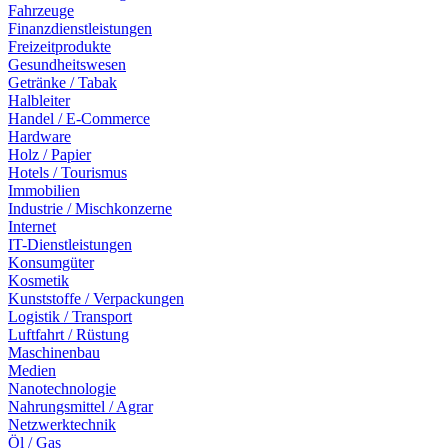
Fahrzeuge
Finanzdienstleistungen
Freizeitprodukte
Gesundheitswesen
Getränke / Tabak
Halbleiter
Handel / E-Commerce
Hardware
Holz / Papier
Hotels / Tourismus
Immobilien
Industrie / Mischkonzerne
Internet
IT-Dienstleistungen
Konsumgüter
Kosmetik
Kunststoffe / Verpackungen
Logistik / Transport
Luftfahrt / Rüstung
Maschinenbau
Medien
Nanotechnologie
Nahrungsmittel / Agrar
Netzwerktechnik
Öl / Gas