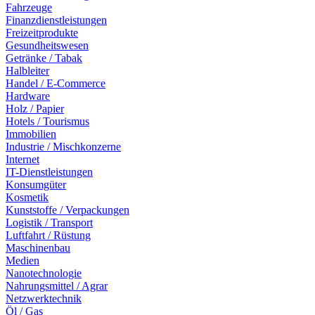
Fahrzeuge
Finanzdienstleistungen
Freizeitprodukte
Gesundheitswesen
Getränke / Tabak
Halbleiter
Handel / E-Commerce
Hardware
Holz / Papier
Hotels / Tourismus
Immobilien
Industrie / Mischkonzerne
Internet
IT-Dienstleistungen
Konsumgüter
Kosmetik
Kunststoffe / Verpackungen
Logistik / Transport
Luftfahrt / Rüstung
Maschinenbau
Medien
Nanotechnologie
Nahrungsmittel / Agrar
Netzwerktechnik
Öl / Gas