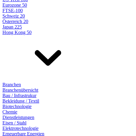
Eurozone 50
FTSE-100
Schweiz 20
Österreich 20
Japan 225
Hong Kong 50
Branchen
Branchenübersicht
Bau / Infrastrukur
Bekleidung / Textil
Biotechnologie
Chemie
Dienstleistungen
Eisen / Stahl
Elektrotechnologie
Erneuerbare Energien