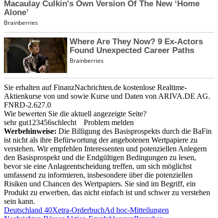
Sie erhalten auf FinanzNachrichten.de kostenlose Realtime-
Aktienkurse von
und
sowie Kurse und Daten von
ARIVA.DE AG
.
FNRD-2.627.0
Wie bewerten Sie die aktuell angezeigte Seite?
sehr gut
1
2
3
4
5
6
schlecht
Problem melden
Werbehinweise:
Die Billigung des Basisprospekts durch die BaFin
ist nicht als ihre Befürwortung der angebotenen Wertpapiere zu
verstehen. Wir empfehlen Interessenten und potenziellen Anlegern
den Basisprospekt und die Endgültigen Bedingungen zu lesen,
bevor sie eine Anlageentscheidung treffen, um sich möglichst
umfassend zu informieren, insbesondere über die potenziellen
Risiken und Chancen des Wertpapiers. Sie sind im Begriff, ein
Produkt zu erwerben, das nicht einfach ist und schwer zu verstehen
sein kann.
Deutschland 40
Xetra-Orderbuch
Ad hoc-Mitteilungen