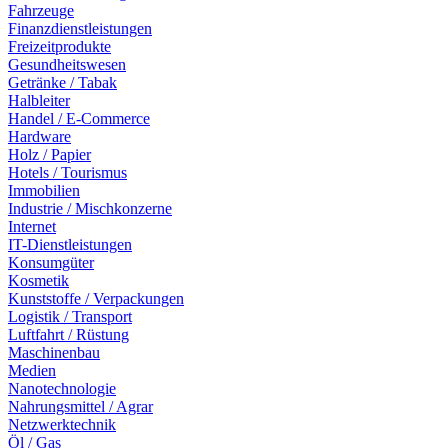
Fahrzeuge
Finanzdienstleistungen
Freizeitprodukte
Gesundheitswesen
Getränke / Tabak
Halbleiter
Handel / E-Commerce
Hardware
Holz / Papier
Hotels / Tourismus
Immobilien
Industrie / Mischkonzerne
Internet
IT-Dienstleistungen
Konsumgüter
Kosmetik
Kunststoffe / Verpackungen
Logistik / Transport
Luftfahrt / Rüstung
Maschinenbau
Medien
Nanotechnologie
Nahrungsmittel / Agrar
Netzwerktechnik
Öl / Gas