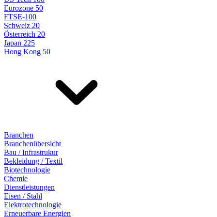
Eurozone 50
FTSE-100
Schweiz 20
Österreich 20
Japan 225
Hong Kong 50
Branchen
Branchenübersicht
Bau / Infrastrukur
Bekleidung / Textil
Biotechnologie
Chemie
Dienstleistungen
Eisen / Stahl
Elektrotechnologie
Erneuerbare Energien