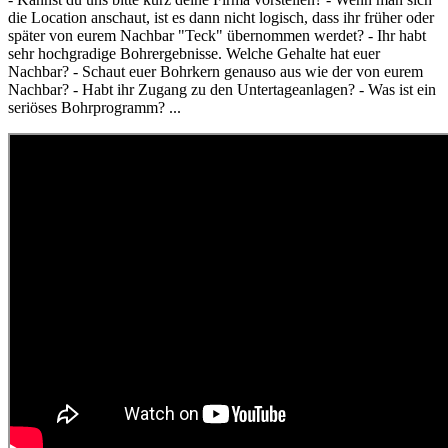
die Location anschaut, ist es dann nicht logisch, dass ihr früher oder
später von eurem Nachbar "Teck" übernommen werdet? - Ihr habt
sehr hochgradige Bohrergebnisse. Welche Gehalte hat euer
Nachbar? - Schaut euer Bohrkern genauso aus wie der von eurem
Nachbar? - Habt ihr Zugang zu den Untertageanlagen? - Was ist ein
seriöses Bohrprogramm? ...