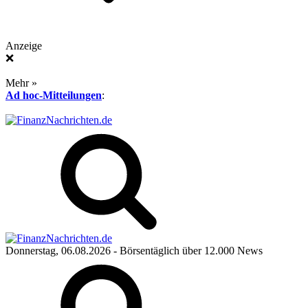
Anzeige
❌
Mehr »
Ad hoc-Mitteilungen
:
Donnerstag, 06.08.2026
- Börsentäglich über 12.000 News