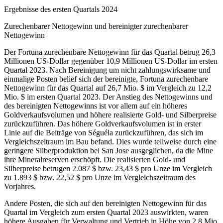
Ergebnisse des ersten Quartals 2024
Zurechenbarer Nettogewinn und bereinigter zurechenbarer
Nettogewinn
Der Fortuna zurechenbare Nettogewinn für das Quartal betrug 26,3
Millionen US-Dollar gegenüber 10,9 Millionen US-Dollar im ersten
Quartal 2023. Nach Bereinigung um nicht zahlungswirksame und
einmalige Posten belief sich der bereinigte, Fortuna zurechenbare
Nettogewinn für das Quartal auf 26,7 Mio. $ im Vergleich zu 12,2
Mio. $ im ersten Quartal 2023. Der Anstieg des Nettogewinns und
des bereinigten Nettogewinns ist vor allem auf ein höheres
Goldverkaufsvolumen und höhere realisierte Gold- und Silberpreise
zurückzuführen. Das höhere Goldverkaufsvolumen ist in erster
Linie auf die Beiträge von Séguéla zurückzuführen, das sich im
Vergleichszeitraum im Bau befand. Dies wurde teilweise durch eine
geringere Silberproduktion bei San Jose ausgeglichen, da die Mine
ihre Mineralreserven erschöpft. Die realisierten Gold- und
Silberpreise betrugen 2.087 $ bzw. 23,43 $ pro Unze im Vergleich
zu 1.893 $ bzw. 22,52 $ pro Unze im Vergleichszeitraum des
Vorjahres.
Andere Posten, die sich auf den bereinigten Nettogewinn für das
Quartal im Vergleich zum ersten Quartal 2023 auswirkten, waren
höhere Ausgaben für Verwaltung und Vertrieb in Höhe von 2,8 Mio.