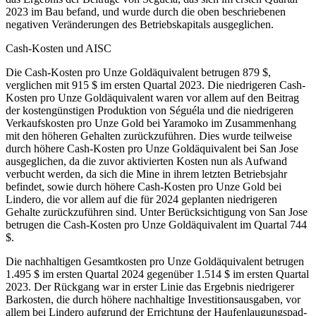
2023 im Bau befand, und wurde durch die oben beschriebenen
negativen Veränderungen des Betriebskapitals ausgeglichen.
Cash-Kosten und AISC
Die Cash-Kosten pro Unze Goldäquivalent betrugen 879 $,
verglichen mit 915 $ im ersten Quartal 2023. Die niedrigeren Cash-
Kosten pro Unze Goldäquivalent waren vor allem auf den Beitrag
der kostengünstigen Produktion von Séguéla und die niedrigeren
Verkaufskosten pro Unze Gold bei Yaramoko im Zusammenhang
mit den höheren Gehalten zurückzuführen. Dies wurde teilweise
durch höhere Cash-Kosten pro Unze Goldäquivalent bei San Jose
ausgeglichen, da die zuvor aktivierten Kosten nun als Aufwand
verbucht werden, da sich die Mine in ihrem letzten Betriebsjahr
befindet, sowie durch höhere Cash-Kosten pro Unze Gold bei
Lindero, die vor allem auf die für 2024 geplanten niedrigeren
Gehalte zurückzuführen sind. Unter Berücksichtigung von San Jose
betrugen die Cash-Kosten pro Unze Goldäquivalent im Quartal 744
$.
Die nachhaltigen Gesamtkosten pro Unze Goldäquivalent betrugen
1.495 $ im ersten Quartal 2024 gegenüber 1.514 $ im ersten Quartal
2023. Der Rückgang war in erster Linie das Ergebnis niedrigerer
Barkosten, die durch höhere nachhaltige Investitionsausgaben, vor
allem bei Lindero aufgrund der Errichtung der Haufenlaugungspad-