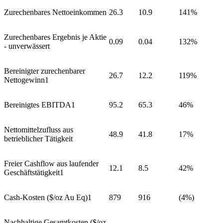
Zurechenbares Nettoeinkommen
26.3
10.9
141%
Zurechenbares Ergebnis je Aktie
0.09
0.04
132%
- unverwässert
Bereinigter zurechenbarer
26.7
12.2
119%
Nettogewinn1
Bereinigtes EBITDA1
95.2
65.3
46%
Nettomittelzufluss aus
48.9
41.8
17%
betrieblicher Tätigkeit
Freier Cashflow aus laufender
12.1
8.5
42%
Geschäftstätigkeit1
Cash-Kosten ($/oz Au Eq)1
879
916
(4%)
Nachhaltige Gesamtkosten ($/oz