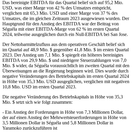
Das bereinigte EBITDA für das Quartal belief sich auf 95,2 Mio.
USD, was einer Marge von 42 % des Umsatzes entspricht,
verglichen mit 65,3 Mio. USD und einer Marge von 37 % des
Umsatzes, die im gleichen Zeitraum 2023 ausgewiesen wurden. Der
Hauptgrund für den Anstieg des EBITDA war der Beitrag von
Séguéla mit einer EBITDA-Marge von 62 % im ersten Quartal
2024, teilweise ausgeglichen durch ein Null-EBITDA bei San Jose.
Der Nettobarmittelzufluss aus dem operativen Geschäft belief sich
im Quartal auf 48,9 Mio. $ gegenüber 41,8 Mio. $ im ersten Quartal
2023. Der Anstieg um 7,1 Mio. $ spiegelt ein höheres bereinigtes
EBITDA von 29,9 Mio. $ und niedrigere Steuerzahlungen von 7,0
Mio. $ wider, da Séguéla voraussichtlich im zweiten Quartal mit den
Überweisungen an die Regierung beginnen wird. Dies wurde durch
negative Veränderungen des Betriebskapitals im ersten Quartal 2024
in Höhe von 35,3 Mio. USD ausgeglichen, verglichen mit negativen
10,8 Mio. USD im ersten Quartal 2023.
Die negative Veränderung des Betriebskapitals in Höhe von 35,3
Mio. $ setzt sich wie folgt zusammen:
- Ein Anstieg der Forderungen in Höhe von 7,3 Millionen Dollar,
der auf einen Anstieg der Mehrwertsteuerforderungen in Höhe von
3,5 Millionen Dollar in Séguéla und 5,8 Millionen Dollar in
Yaramoko zurückzuführen ist