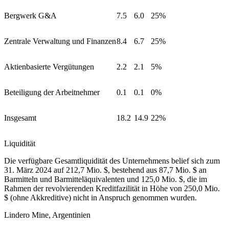
Bergwerk G&A
7.5
6.0
25%
Zentrale Verwaltung und Finanzen
8.4
6.7
25%
Aktienbasierte Vergütungen
2.2
2.1
5%
Beteiligung der Arbeitnehmer
0.1
0.1
0%
Insgesamt
18.2
14.9
22%
Liquidität
Die verfügbare Gesamtliquidität des Unternehmens belief sich zum
31. März 2024 auf 212,7 Mio. $, bestehend aus 87,7 Mio. $ an
Barmitteln und Barmitteläquivalenten und 125,0 Mio. $, die im
Rahmen der revolvierenden Kreditfazilität in Höhe von 250,0 Mio.
$ (ohne Akkreditive) nicht in Anspruch genommen wurden.
Lindero Mine, Argentinien