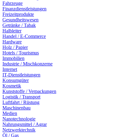
Fahrzeuge
Finanzdienstleistungen
Freizeitprodukte
Gesundheitswesen
Getränke / Tabak
Halbleiter
Handel / E-Commerce
Hardware
Holz / Papier
Hotels / Tourismus
Immobilien
Industrie / Mischkonzerne
Internet
IT-Dienstleistungen
Konsumgüter
Kosmetik
Kunststoffe / Verpackungen
Logistik / Transport
Luftfahrt / Rüstung
Maschinenbau
Medien
Nanotechnologie
Nahrungsmittel / Agrar
Netzwerktechnik
Öl / Gas