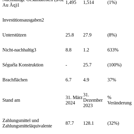
1,495
1,514
(1%)
Au Äq)1
Investitionsausgaben2
Unterstützen
25.8
27.9
(8%)
Nicht-nachhaltig3
8.8
1.2
633%
Séguéla Konstruktion
-
25.7
(100%)
Brachflächen
6.7
4.9
37%
31.
31. März
%
Stand am
Dezember
2024
Veränderung
2023
Zahlungsmittel und
87.7
128.1
(32%)
Zahlungsmitteläquivalente