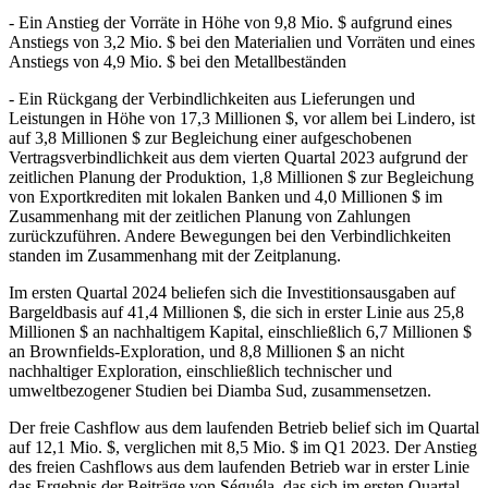
- Ein Anstieg der Vorräte in Höhe von 9,8 Mio. $ aufgrund eines
Anstiegs von 3,2 Mio. $ bei den Materialien und Vorräten und eines
Anstiegs von 4,9 Mio. $ bei den Metallbeständen
- Ein Rückgang der Verbindlichkeiten aus Lieferungen und
Leistungen in Höhe von 17,3 Millionen $, vor allem bei Lindero, ist
auf 3,8 Millionen $ zur Begleichung einer aufgeschobenen
Vertragsverbindlichkeit aus dem vierten Quartal 2023 aufgrund der
zeitlichen Planung der Produktion, 1,8 Millionen $ zur Begleichung
von Exportkrediten mit lokalen Banken und 4,0 Millionen $ im
Zusammenhang mit der zeitlichen Planung von Zahlungen
zurückzuführen. Andere Bewegungen bei den Verbindlichkeiten
standen im Zusammenhang mit der Zeitplanung.
Im ersten Quartal 2024 beliefen sich die Investitionsausgaben auf
Bargeldbasis auf 41,4 Millionen $, die sich in erster Linie aus 25,8
Millionen $ an nachhaltigem Kapital, einschließlich 6,7 Millionen $
an Brownfields-Exploration, und 8,8 Millionen $ an nicht
nachhaltiger Exploration, einschließlich technischer und
umweltbezogener Studien bei Diamba Sud, zusammensetzen.
Der freie Cashflow aus dem laufenden Betrieb belief sich im Quartal
auf 12,1 Mio. $, verglichen mit 8,5 Mio. $ im Q1 2023. Der Anstieg
des freien Cashflows aus dem laufenden Betrieb war in erster Linie
das Ergebnis der Beiträge von Séguéla, das sich im ersten Quartal