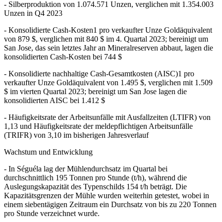
- Silberproduktion von 1.074.571 Unzen, verglichen mit 1.354.003
Unzen in Q4 2023
- Konsolidierte Cash-Kosten1 pro verkaufter Unze Goldäquivalent
von 879 $, verglichen mit 840 $ im 4. Quartal 2023; bereinigt um
San Jose, das sein letztes Jahr an Mineralreserven abbaut, lagen die
konsolidierten Cash-Kosten bei 744 $
- Konsolidierte nachhaltige Cash-Gesamtkosten (AISC)1 pro
verkaufter Unze Goldäquivalent von 1.495 $, verglichen mit 1.509
$ im vierten Quartal 2023; bereinigt um San Jose lagen die
konsolidierten AISC bei 1.412 $
- Häufigkeitsrate der Arbeitsunfälle mit Ausfallzeiten (LTIFR) von
1,13 und Häufigkeitsrate der meldepflichtigen Arbeitsunfälle
(TRIFR) von 3,10 im bisherigen Jahresverlauf
Wachstum und Entwicklung
- In Séguéla lag der Mühlendurchsatz im Quartal bei
durchschnittlich 195 Tonnen pro Stunde (t/h), während die
Auslegungskapazität des Typenschilds 154 t/h beträgt. Die
Kapazitätsgrenzen der Mühle wurden weiterhin getestet, wobei in
einem siebentägigen Zeitraum ein Durchsatz von bis zu 220 Tonnen
pro Stunde verzeichnet wurde.