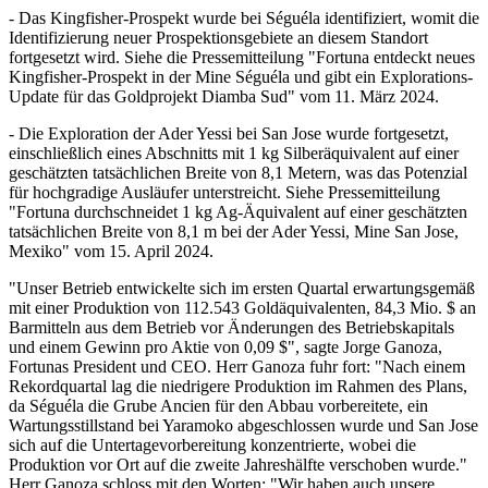
- Das Kingfisher-Prospekt wurde bei Séguéla identifiziert, womit die
Identifizierung neuer Prospektionsgebiete an diesem Standort
fortgesetzt wird. Siehe die Pressemitteilung "Fortuna entdeckt neues
Kingfisher-Prospekt in der Mine Séguéla und gibt ein Explorations-
Update für das Goldprojekt Diamba Sud" vom 11. März 2024.
- Die Exploration der Ader Yessi bei San Jose wurde fortgesetzt,
einschließlich eines Abschnitts mit 1 kg Silberäquivalent auf einer
geschätzten tatsächlichen Breite von 8,1 Metern, was das Potenzial
für hochgradige Ausläufer unterstreicht. Siehe Pressemitteilung
"Fortuna durchschneidet 1 kg Ag-Äquivalent auf einer geschätzten
tatsächlichen Breite von 8,1 m bei der Ader Yessi, Mine San Jose,
Mexiko" vom 15. April 2024.
"Unser Betrieb entwickelte sich im ersten Quartal erwartungsgemäß
mit einer Produktion von 112.543 Goldäquivalenten, 84,3 Mio. $ an
Barmitteln aus dem Betrieb vor Änderungen des Betriebskapitals
und einem Gewinn pro Aktie von 0,09 $", sagte Jorge Ganoza,
Fortunas President und CEO. Herr Ganoza fuhr fort: "Nach einem
Rekordquartal lag die niedrigere Produktion im Rahmen des Plans,
da Séguéla die Grube Ancien für den Abbau vorbereitete, ein
Wartungsstillstand bei Yaramoko abgeschlossen wurde und San Jose
sich auf die Untertagevorbereitung konzentrierte, wobei die
Produktion vor Ort auf die zweite Jahreshälfte verschoben wurde."
Herr Ganoza schloss mit den Worten: "Wir haben auch unsere