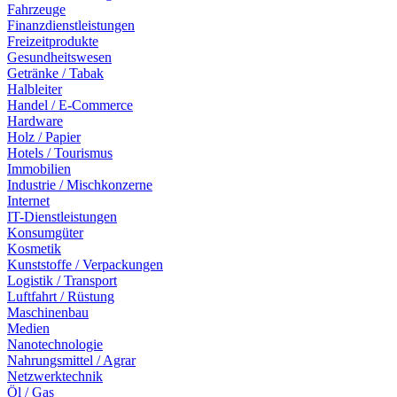
Fahrzeuge
Finanzdienstleistungen
Freizeitprodukte
Gesundheitswesen
Getränke / Tabak
Halbleiter
Handel / E-Commerce
Hardware
Holz / Papier
Hotels / Tourismus
Immobilien
Industrie / Mischkonzerne
Internet
IT-Dienstleistungen
Konsumgüter
Kosmetik
Kunststoffe / Verpackungen
Logistik / Transport
Luftfahrt / Rüstung
Maschinenbau
Medien
Nanotechnologie
Nahrungsmittel / Agrar
Netzwerktechnik
Öl / Gas