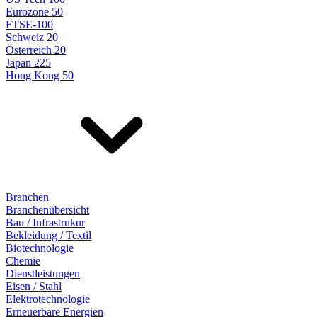
Eurozone 50
FTSE-100
Schweiz 20
Österreich 20
Japan 225
Hong Kong 50
Branchen
Branchenübersicht
Bau / Infrastrukur
Bekleidung / Textil
Biotechnologie
Chemie
Dienstleistungen
Eisen / Stahl
Elektrotechnologie
Erneuerbare Energien