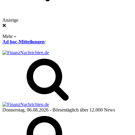
Anzeige
❌
Mehr »
Ad hoc-Mitteilungen
:
Donnerstag, 06.08.2026
- Börsentäglich über 12.000 News