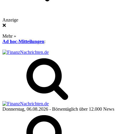
Anzeige
❌
Mehr »
Ad hoc-Mitteilungen
:
Donnerstag, 06.08.2026
- Börsentäglich über 12.000 News