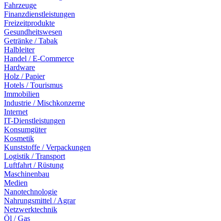
Fahrzeuge
Finanzdienstleistungen
Freizeitprodukte
Gesundheitswesen
Getränke / Tabak
Halbleiter
Handel / E-Commerce
Hardware
Holz / Papier
Hotels / Tourismus
Immobilien
Industrie / Mischkonzerne
Internet
IT-Dienstleistungen
Konsumgüter
Kosmetik
Kunststoffe / Verpackungen
Logistik / Transport
Luftfahrt / Rüstung
Maschinenbau
Medien
Nanotechnologie
Nahrungsmittel / Agrar
Netzwerktechnik
Öl / Gas