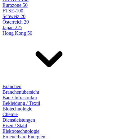
Eurozone 50
FTSE-100
Schweiz 20
Österreich 20
Japan 225
Hong Kong 50
Branchen
Branchenübersicht
Bau / Infrastrukur
Bekleidung / Textil
Biotechnologie
Chemie
Dienstleistungen
Eisen / Stahl
Elektrotechnologie
Erneuerbare Energien