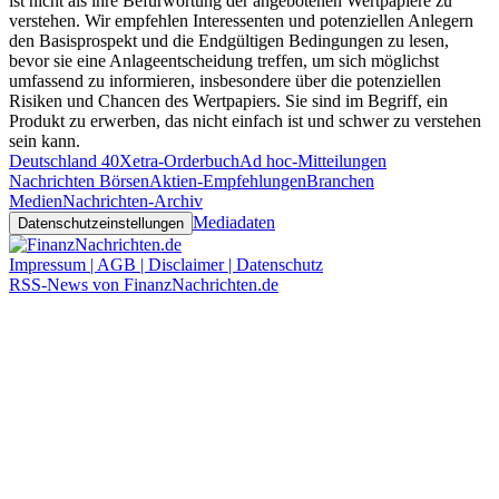
ist nicht als ihre Befürwortung der angebotenen Wertpapiere zu
verstehen. Wir empfehlen Interessenten und potenziellen Anlegern
den Basisprospekt und die Endgültigen Bedingungen zu lesen,
bevor sie eine Anlageentscheidung treffen, um sich möglichst
umfassend zu informieren, insbesondere über die potenziellen
Risiken und Chancen des Wertpapiers. Sie sind im Begriff, ein
Produkt zu erwerben, das nicht einfach ist und schwer zu verstehen
sein kann.
Deutschland 40
Xetra-Orderbuch
Ad hoc-Mitteilungen
Nachrichten Börsen
Aktien-Empfehlungen
Branchen
Medien
Nachrichten-Archiv
Mediadaten
Datenschutzeinstellungen
Impressum | AGB | Disclaimer | Datenschutz
RSS-News von FinanzNachrichten.de