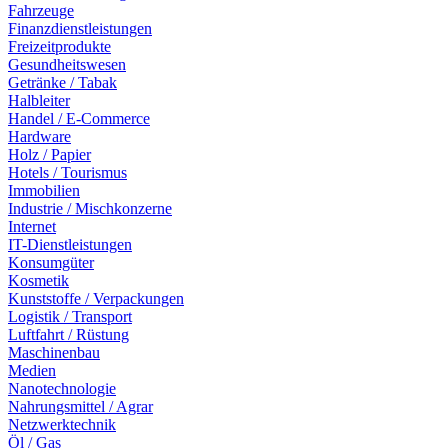
Fahrzeuge
Finanzdienstleistungen
Freizeitprodukte
Gesundheitswesen
Getränke / Tabak
Halbleiter
Handel / E-Commerce
Hardware
Holz / Papier
Hotels / Tourismus
Immobilien
Industrie / Mischkonzerne
Internet
IT-Dienstleistungen
Konsumgüter
Kosmetik
Kunststoffe / Verpackungen
Logistik / Transport
Luftfahrt / Rüstung
Maschinenbau
Medien
Nanotechnologie
Nahrungsmittel / Agrar
Netzwerktechnik
Öl / Gas