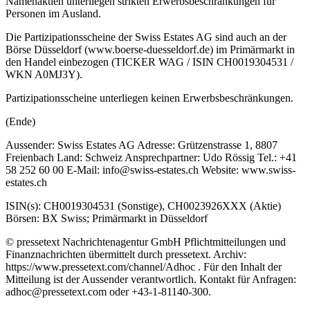
Namenaktien unterliegen strikten Erwerbsbeschränkungen für
Personen im Ausland.
Die Partizipationsscheine der Swiss Estates AG sind auch an der
Börse Düsseldorf (www.boerse-duesseldorf.de) im Primärmarkt in
den Handel einbezogen (TICKER WAG / ISIN CH0019304531 /
WKN A0MJ3Y).
Partizipationsscheine unterliegen keinen Erwerbsbeschränkungen.
(Ende)
Aussender: Swiss Estates AG Adresse: Grützenstrasse 1, 8807
Freienbach Land: Schweiz Ansprechpartner: Udo Rössig Tel.: +41
58 252 60 00 E-Mail: info@swiss-estates.ch Website: www.swiss-
estates.ch
ISIN(s): CH0019304531 (Sonstige), CH0023926XXX (Aktie)
Börsen: BX Swiss; Primärmarkt in Düsseldorf
© pressetext Nachrichtenagentur GmbH Pflichtmitteilungen und
Finanznachrichten übermittelt durch pressetext. Archiv:
https://www.pressetext.com/channel/Adhoc . Für den Inhalt der
Mitteilung ist der Aussender verantwortlich. Kontakt für Anfragen:
adhoc@pressetext.com oder +43-1-81140-300.