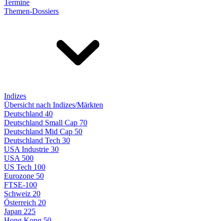
Termine
Themen-Dossiers
Indizes
Übersicht nach Indizes/Märkten
Deutschland 40
Deutschland Small Cap 70
Deutschland Mid Cap 50
Deutschland Tech 30
USA Industrie 30
USA 500
US Tech 100
Eurozone 50
FTSE-100
Schweiz 20
Österreich 20
Japan 225
Hong Kong 50