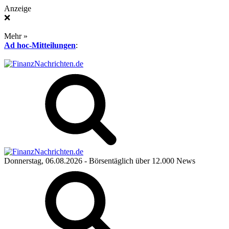
Anzeige
❌
Mehr »
Ad hoc-Mitteilungen
:
Donnerstag, 06.08.2026
- Börsentäglich über 12.000 News