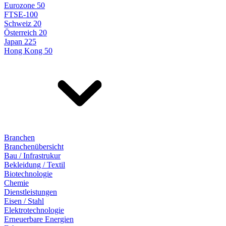
Eurozone 50
FTSE-100
Schweiz 20
Österreich 20
Japan 225
Hong Kong 50
Branchen
Branchenübersicht
Bau / Infrastrukur
Bekleidung / Textil
Biotechnologie
Chemie
Dienstleistungen
Eisen / Stahl
Elektrotechnologie
Erneuerbare Energien