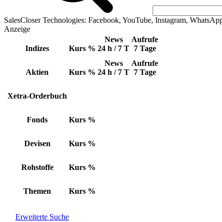
SalesCloser Technologies: Facebook, YouTube, Instagram, WhatsAp
Anzeige
News
Aufrufe
Indizes
Kurs
%
24 h / 7 T
7 Tage
News
Aufrufe
Aktien
Kurs
%
24 h / 7 T
7 Tage
Xetra-Orderbuch
Fonds
Kurs
%
Devisen
Kurs
%
Rohstoffe
Kurs
%
Themen
Kurs
%
Erweiterte Suche