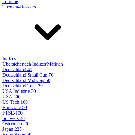
Termine
Themen-Dossiers
Indizes
Übersicht nach Indizes/Märkten
Deutschland 40
Deutschland Small Cap 70
Deutschland Mid Cap 50
Deutschland Tech 30
USA Industrie 30
USA 500
US Tech 100
Eurozone 50
FTSE-100
Schweiz 20
Österreich 20
Japan 225
Hong Kong 50