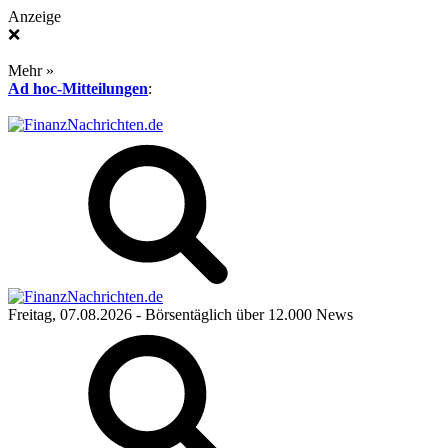
Anzeige
❌
Mehr »
Ad hoc-Mitteilungen
:
Freitag, 07.08.2026
- Börsentäglich über 12.000 News