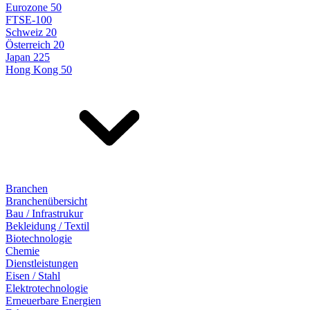
Eurozone 50
FTSE-100
Schweiz 20
Österreich 20
Japan 225
Hong Kong 50
Branchen
Branchenübersicht
Bau / Infrastrukur
Bekleidung / Textil
Biotechnologie
Chemie
Dienstleistungen
Eisen / Stahl
Elektrotechnologie
Erneuerbare Energien