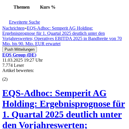
Themen
Kurs
%
Erweiterte Suche
Nachrichten
»
EQS-Adhoc: Semperit AG Holding:
Ergebnisprognose für 1. Quartal 2025 deutlich unter den
Vorjahreswerten; Operatives EBITDA 2025 in Bandbreite von 70
Mio. bis 90. Mio. EUR erwartet
Push Mitteilungen
EQS Group (DE)
11.03.2025 19:27 Uhr
7.774 Leser
Artikel bewerten:
(
2
)
EQS-Adhoc: Semperit AG
Holding: Ergebnisprognose für
1. Quartal 2025 deutlich unter
den Vorjahreswerten;