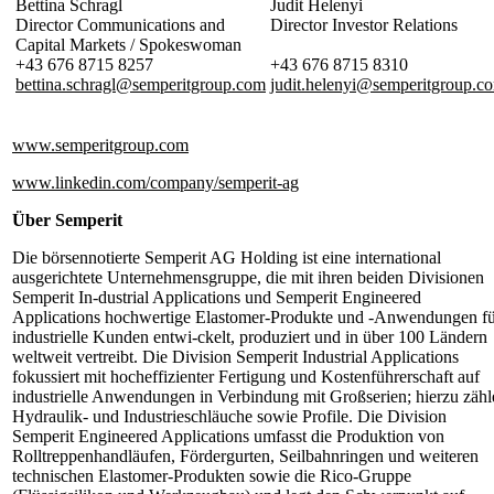
Bettina Schragl
Judit Helenyi
Director Communications and
Director Investor Relations
Capital Markets / Spokeswoman
+43 676 8715 8257
+43 676 8715 8310
bettina.schragl@semperitgroup
.com
judit.helenyi@semperitgroup.c
www.semperitgroup.com
www.linkedin.com/company/semperit-ag
Über Semperit
Die börsennotierte Semperit AG Holding ist eine international
ausgerichtete Unternehmensgruppe, die mit ihren beiden Divisionen
Semperit In-dustrial Applications und Semperit Engineered
Applications hochwertige Elastomer-Produkte und -Anwendungen f
industrielle Kunden entwi-ckelt, produziert und in über 100 Ländern
weltweit vertreibt. Die Division Semperit Industrial Applications
fokussiert mit hocheffizienter Fertigung und Kostenführerschaft auf
industrielle Anwendungen in Verbindung mit Großserien; hierzu zähl
Hydraulik- und Industrieschläuche sowie Profile. Die Division
Semperit Engineered Applications umfasst die Produktion von
Rolltreppenhandläufen, Fördergurten, Seilbahnringen und weiteren
technischen Elastomer-Produkten sowie die Rico-Gruppe