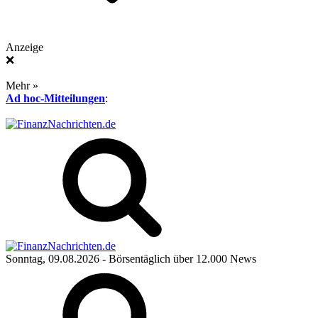
Anzeige
❌
Mehr »
Ad hoc-Mitteilungen
:
Sonntag, 09.08.2026
- Börsentäglich über 12.000 News