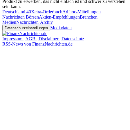
Produkt zu erwerben, das nicht einfach ist und schwer zu verstehen
sein kann.
Deutschland 40
Xetra-Orderbuch
Ad hoc-Mitteilungen
Nachrichten Börsen
Aktien-Empfehlungen
Branchen
Medien
Nachrichten-Archiv
Mediadaten
Datenschutzeinstellungen
Impressum | AGB | Disclaimer | Datenschutz
RSS-News von FinanzNachrichten.de