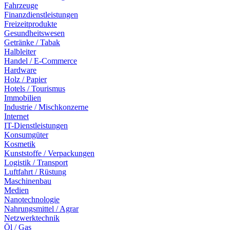
Fahrzeuge
Finanzdienstleistungen
Freizeitprodukte
Gesundheitswesen
Getränke / Tabak
Halbleiter
Handel / E-Commerce
Hardware
Holz / Papier
Hotels / Tourismus
Immobilien
Industrie / Mischkonzerne
Internet
IT-Dienstleistungen
Konsumgüter
Kosmetik
Kunststoffe / Verpackungen
Logistik / Transport
Luftfahrt / Rüstung
Maschinenbau
Medien
Nanotechnologie
Nahrungsmittel / Agrar
Netzwerktechnik
Öl / Gas