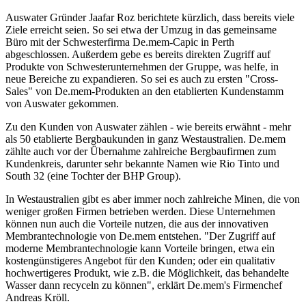
Auswater Gründer Jaafar Roz berichtete kürzlich, dass bereits viele
Ziele erreicht seien. So sei etwa der Umzug in das gemeinsame
Büro mit der Schwesterfirma De.mem-Capic in Perth
abgeschlossen. Außerdem gebe es bereits direkten Zugriff auf
Produkte von Schwesterunternehmen der Gruppe, was helfe, in
neue Bereiche zu expandieren. So sei es auch zu ersten "Cross-
Sales" von De.mem-Produkten an den etablierten Kundenstamm
von Auswater gekommen.
Zu den Kunden von Auswater zählen - wie bereits erwähnt - mehr
als 50 etablierte Bergbaukunden in ganz Westaustralien. De.mem
zählte auch vor der Übernahme zahlreiche Bergbaufirmen zum
Kundenkreis, darunter sehr bekannte Namen wie Rio Tinto und
South 32 (eine Tochter der BHP Group).
In Westaustralien gibt es aber immer noch zahlreiche Minen, die von
weniger großen Firmen betrieben werden. Diese Unternehmen
können nun auch die Vorteile nutzen, die aus der innovativen
Membrantechnologie von De.mem entstehen. "Der Zugriff auf
moderne Membrantechnologie kann Vorteile bringen, etwa ein
kostengünstigeres Angebot für den Kunden; oder ein qualitativ
hochwertigeres Produkt, wie z.B. die Möglichkeit, das behandelte
Wasser dann recyceln zu können", erklärt De.mem's Firmenchef
Andreas Kröll.