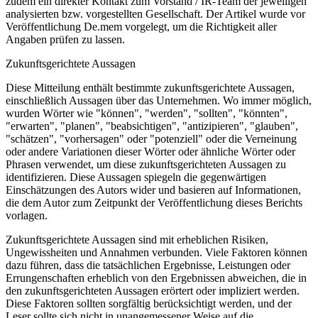
zudem ein direkter Kontakt zum Vorstand / IR-Team der jeweiligen
analysierten bzw. vorgestellten Gesellschaft. Der Artikel wurde vor
Veröffentlichung De.mem vorgelegt, um die Richtigkeit aller
Angaben prüfen zu lassen.
Zukunftsgerichtete Aussagen
Diese Mitteilung enthält bestimmte zukunftsgerichtete Aussagen,
einschließlich Aussagen über das Unternehmen. Wo immer möglich,
wurden Wörter wie "können", "werden", "sollten", "könnten",
"erwarten", "planen", "beabsichtigen", "antizipieren", "glauben",
"schätzen", "vorhersagen" oder "potenziell" oder die Verneinung
oder andere Variationen dieser Wörter oder ähnliche Wörter oder
Phrasen verwendet, um diese zukunftsgerichteten Aussagen zu
identifizieren. Diese Aussagen spiegeln die gegenwärtigen
Einschätzungen des Autors wider und basieren auf Informationen,
die dem Autor zum Zeitpunkt der Veröffentlichung dieses Berichts
vorlagen.
Zukunftsgerichtete Aussagen sind mit erheblichen Risiken,
Ungewissheiten und Annahmen verbunden. Viele Faktoren können
dazu führen, dass die tatsächlichen Ergebnisse, Leistungen oder
Errungenschaften erheblich von den Ergebnissen abweichen, die in
den zukunftsgerichteten Aussagen erörtert oder impliziert werden.
Diese Faktoren sollten sorgfältig berücksichtigt werden, und der
Leser sollte sich nicht in unangemessener Weise auf die