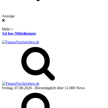
Anzeige
❌
Mehr »
Ad hoc-Mitteilungen
:
Freitag, 07.08.2026
- Börsentäglich über 12.000 News