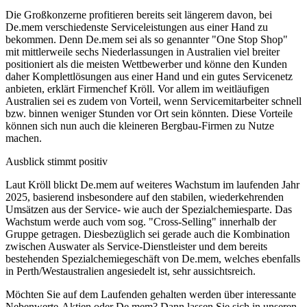
Die Großkonzerne profitieren bereits seit längerem davon, bei
De.mem verschiedenste Serviceleistungen aus einer Hand zu
bekommen. Denn De.mem sei als so genannter "One Stop Shop"
mit mittlerweile sechs Niederlassungen in Australien viel breiter
positioniert als die meisten Wettbewerber und könne den Kunden
daher Komplettlösungen aus einer Hand und ein gutes Servicenetz
anbieten, erklärt Firmenchef Kröll. Vor allem im weitläufigen
Australien sei es zudem von Vorteil, wenn Servicemitarbeiter schnell
bzw. binnen weniger Stunden vor Ort sein könnten. Diese Vorteile
können sich nun auch die kleineren Bergbau-Firmen zu Nutze
machen.
Ausblick stimmt positiv
Laut Kröll blickt De.mem auf weiteres Wachstum im laufenden Jahr
2025, basierend insbesondere auf den stabilen, wiederkehrenden
Umsätzen aus der Service- wie auch der Spezialchemiesparte. Das
Wachstum werde auch vom sog. "Cross-Selling" innerhalb der
Gruppe getragen. Diesbezüglich sei gerade auch die Kombination
zwischen Auswater als Service-Dienstleister und dem bereits
bestehenden Spezialchemiegeschäft von De.mem, welches ebenfalls
in Perth/Westaustralien angesiedelt ist, sehr aussichtsreich.
Möchten Sie auf dem Laufenden gehalten werden über interessante
Nebenwerte-Aktien oder De.mem? Dann lassen Sie sich in unseren