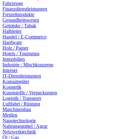
Fahrzeuge
Finanzdienstleistungen
Freizeitprodukte
Gesundheitswesen
Getränke / Tabak
Halbleiter
Handel / E-Commerce
Hardware
Holz / Papier
Hotels / Tourismus
Immobilien
Industrie / Mischkonzerne
Internet
IT-Dienstleistungen
Konsumgüter
Kosmetik
Kunststoffe / Verpackungen
Logistik / Transport
Luftfahrt / Rüstung
Maschinenbau
Medien
Nanotechnologie
Nahrungsmittel / Agrar
Netzwerktechnik
Öl / Gas