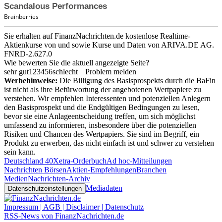
Sie erhalten auf FinanzNachrichten.de kostenlose Realtime-
Aktienkurse von
und
sowie Kurse und Daten von
ARIVA.DE AG
.
FNRD-2.627.0
Wie bewerten Sie die aktuell angezeigte Seite?
sehr gut
1
2
3
4
5
6
schlecht
Problem melden
Werbehinweise:
Die Billigung des Basisprospekts durch die BaFin
ist nicht als ihre Befürwortung der angebotenen Wertpapiere zu
verstehen. Wir empfehlen Interessenten und potenziellen Anlegern
den Basisprospekt und die Endgültigen Bedingungen zu lesen,
bevor sie eine Anlageentscheidung treffen, um sich möglichst
umfassend zu informieren, insbesondere über die potenziellen
Risiken und Chancen des Wertpapiers. Sie sind im Begriff, ein
Produkt zu erwerben, das nicht einfach ist und schwer zu verstehen
sein kann.
Deutschland 40
Xetra-Orderbuch
Ad hoc-Mitteilungen
Nachrichten Börsen
Aktien-Empfehlungen
Branchen
Medien
Nachrichten-Archiv
Mediadaten
Datenschutzeinstellungen
Impressum | AGB | Disclaimer | Datenschutz
RSS-News von FinanzNachrichten.de