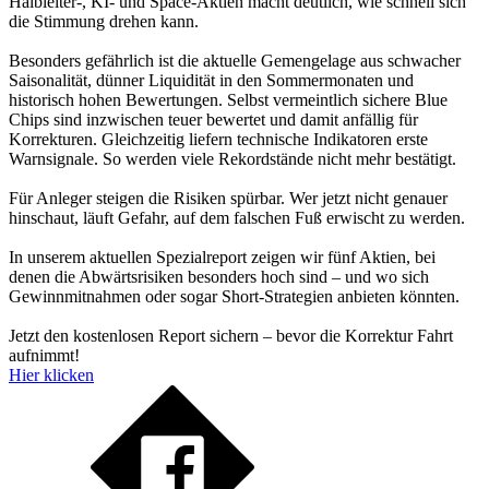
Halbleiter-, KI- und Space-Aktien macht deutlich, wie schnell sich
die Stimmung drehen kann.
Besonders gefährlich ist die aktuelle Gemengelage aus schwacher
Saisonalität, dünner Liquidität in den Sommermonaten und
historisch hohen Bewertungen. Selbst vermeintlich sichere Blue
Chips sind inzwischen teuer bewertet und damit anfällig für
Korrekturen. Gleichzeitig liefern technische Indikatoren erste
Warnsignale. So werden viele Rekordstände nicht mehr bestätigt.
Für Anleger steigen die Risiken spürbar. Wer jetzt nicht genauer
hinschaut, läuft Gefahr, auf dem falschen Fuß erwischt zu werden.
In unserem aktuellen Spezialreport zeigen wir fünf Aktien, bei
denen die Abwärtsrisiken besonders hoch sind – und wo sich
Gewinnmitnahmen oder sogar Short-Strategien anbieten könnten.
Jetzt den kostenlosen Report sichern – bevor die Korrektur Fahrt
aufnimmt!
Hier klicken