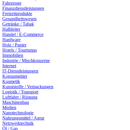
Fahrzeuge
Finanzdienstleistungen
Freizeitprodukte
Gesundheitswesen
Getränke / Tabak
Halbleiter
Handel / E-Commerce
Hardware
Holz / Papier
Hotels / Tourismus
Immobilien
Industrie / Mischkonzerne
Internet
IT-Dienstleistungen
Konsumgüter
Kosmetik
Kunststoffe / Verpackungen
Logistik / Transport
Luftfahrt / Rüstung
Maschinenbau
Medien
Nanotechnologie
Nahrungsmittel / Agrar
Netzwerktechnik
Öl / Gas