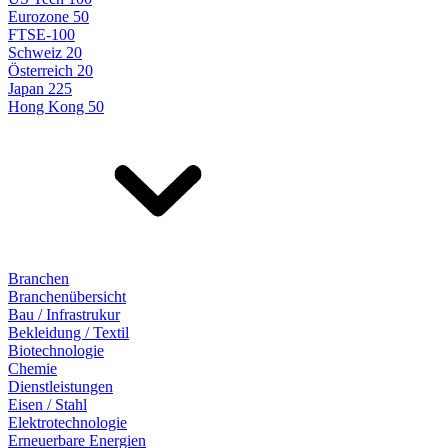
Eurozone 50
FTSE-100
Schweiz 20
Österreich 20
Japan 225
Hong Kong 50
Branchen
Branchenübersicht
Bau / Infrastrukur
Bekleidung / Textil
Biotechnologie
Chemie
Dienstleistungen
Eisen / Stahl
Elektrotechnologie
Erneuerbare Energien