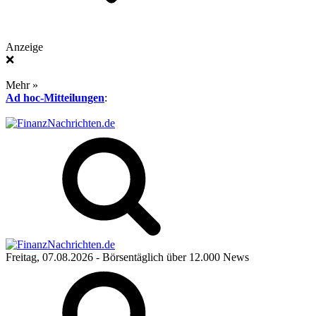
Anzeige
❌
Mehr »
Ad hoc-Mitteilungen
:
Freitag, 07.08.2026
- Börsentäglich über 12.000 News