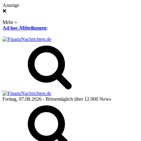
Anzeige
❌
Mehr »
Ad hoc-Mitteilungen
:
Freitag, 07.08.2026
- Börsentäglich über 12.000 News