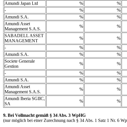
Amundi Japan Ltd
%
%
-
%
%
Amundi S.A.
%
%
Amundi Asset
%
%
Management S.A.S.
SABADELL ASSET
%
%
MANAGEMENT
-
%
%
Amundi S.A.
%
%
Societe Generale
%
%
Gestion
-
%
%
Amundi S.A.
%
%
Amundi Asset
%
%
Management S.A.S.
Amundi Iberia SGIIC,
%
%
SA
9. Bei Vollmacht gemäß § 34 Abs. 3 WpHG
(nur möglich bei einer Zurechnung nach § 34 Abs. 1 Satz 1 Nr. 6 