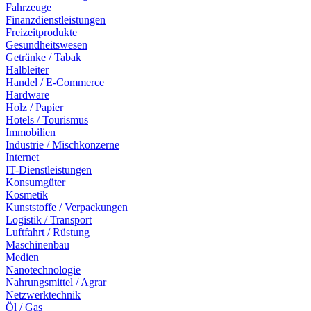
Fahrzeuge
Finanzdienstleistungen
Freizeitprodukte
Gesundheitswesen
Getränke / Tabak
Halbleiter
Handel / E-Commerce
Hardware
Holz / Papier
Hotels / Tourismus
Immobilien
Industrie / Mischkonzerne
Internet
IT-Dienstleistungen
Konsumgüter
Kosmetik
Kunststoffe / Verpackungen
Logistik / Transport
Luftfahrt / Rüstung
Maschinenbau
Medien
Nanotechnologie
Nahrungsmittel / Agrar
Netzwerktechnik
Öl / Gas