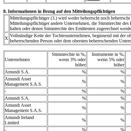
8. Informationen in Bezug auf den Mitteilungspflichtigen
Mitteilungspflichtiger (3.) wird weder beherrscht noch beherrscht
Mitteilungspflichtiger andere Unternehmen, die Stimmrechte des E
halten oder denen Stimmrechte des Emittenten zugerechnet werde
Vollständige Kette der Tochterunternehmen, beginnend mit der ob
X
beherrschenden Person oder dem obersten beherrschenden Unte
Stimmrechte in %,
Instrumente in %,
Unternehmen
wenn 3% oder
wenn 5% oder
höher
höher
Amundi S.A.
%
%
Amundi Asset
%
%
Management S.A.S.
-
%
%
Amundi S.A.
%
%
Amundi Asset
%
%
Management S.A.S.
Amundi Ireland
%
%
Limited
-
%
%