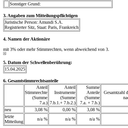
Sonstiger Grund:
3. Angaben zum Mitteilungspflichtigen
Juristische Person: Amundi S.A.
Registrierter Sitz, Staat: Paris, Frankreich
4. Namen der Aktionäre
mit 3% oder mehr Stimmrechten, wenn abweichend von 3.
5. Datum der Schwellenberührung:
15.04.2025
6. Gesamtstimmrechtsanteile
Anteil
Anteil
Summe
Stimmrechte
Instrumente
Anteile
Gesamtzahl d
(Summe
(Summe
(Summe
na
7.a.)
7.b.1.+ 7.b.2.)
7.a. + 7.b.)
neu
3,08 %
0,00 %
3,08 %
letzte
n/a %
n/a %
n/a %
Mitteilung