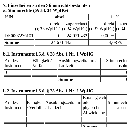
7. Einzelheiten zu den Stimmrechtsbeständen
a. Stimmrechte (§§ 33, 34 WpHG)
ISIN
absolut
in %
direkt
zugerechnet
direkt
zug
(§ 33 WpHG)
(§ 34 WpHG)
(§ 33 WpHG)
(§ 3
DE0007236101
0
24.671.432
0,00 %
Summe
24.671.432
3,08 %
b.1. Instrumente i.S.d. § 38 Abs. 1 Nr. 1 WpHG
Art des
Fälligkeit /
Ausübungszeitraum /
Stimmrecht
Instruments
Verfall
Laufzeit
absolu
0
Summe
b.2. Instrumente i.S.d. § 38 Abs. 1 Nr. 2 WpHG
Barausgleich
Art des
Fälligkeit
Ausübungszeitraum
oder
Stimmrech
Instruments
/ Verfall
/ Laufzeit
physische
absol
Abwicklung
Summe