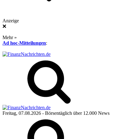
Anzeige
❌
Mehr »
Ad hoc-Mitteilungen
:
Freitag, 07.08.2026
- Börsentäglich über 12.000 News