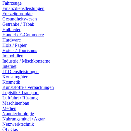
Fahrzeuge
Finanzdienstleistungen
Freizeitprodukte
Gesundheitswesen
Getränke / Tabak
Halbleiter
Handel / E-Commerce
Hardware
Holz / Papier
Hotels / Tourismus
Immobilien
Industrie / Mischkonzerne
Internet
IT-Dienstleistungen
Konsumgüter
Kosmetik
Kunststoffe / Verpackungen
Logistik / Transport
Luftfahrt / Rüstung
Maschinenbau
Medien
Nanotechnologie
Nahrungsmittel / Agrar
Netzwerktechnik
Öl / Gas