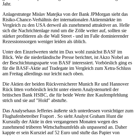
Jahr.
Anlagestratege Mislav Matejka von der Bank JPMorgan sieht das
Risiko-Chance-Verhältnis der internationalen Aktienmärkte im
Vergleich zu den USA derweil als zunehmend attraktiver an. Helle
sich die Nachrichtenlage rund um die Zölle weiter auf, sollten sie
stärker profitieren als die Wall Street - und im Falle dominierender
Rezessionssorgen weniger leiden als üblich.
Unter den Einzelwerten steht im Dax wohl zunächst BASF im
Blick. Wie die niederländische Presse berichtet, ist Akzo Nobel an
der Beschichtungssparte von BASF interessiert. Vorbörslich ging es
für die BASF-Aktie auf Tradegate im Vergleich zum Xetra-Schluss
am Freitag allerdings nur leicht nach oben.
Die Aktien der beiden Rückversicherer Munich Re und Hannover
Rück litten vorbörslich leicht unter einem Analystenurteil der
britischen Bank HSBC, die für beide Werte ihre Kaufempfehlung
strich und sie auf "Hold" abstufte.
Das Analysehaus Jefferies äußerte sich unterdessen vorsichtiger zum
Flughafenbetreiber Fraport . So sieht Analyst Graham Hunt die
Kursrally der Aktie in den vergangenen Monaten wegen des
zunehmend trüberen Wirtschaftsumfelds als unpassend an. Daher
kappte er sein Kursziel auf 52 Euro und stufte das Papier von