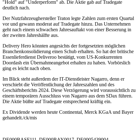
"Hold" auf "Underperform" ab. Die Aktie gab auf Tradegate
deutlich nach.
Der Nutzfahrzeughersteller Traton legte Zahlen zum ersten Quartal
vor und gewann moderat auf Tradegate hinzu. Das Unternehmen
geht nach einem schwachen Jahresauftakt von einer Besserung in
der zweiten Jahreshälfte aus.
Delivery Hero könnten angesichts der fortgesetzten möglichen
Branchenkonsolidierung einen Schub erhalten. So hat der britische
Essenlieferdienst Deliveroo bestätigt, vom US-Konkurrenten
Doordash ein Übernahmeangebot erhalten zu haben. Vorbörslich
ging es leicht nach oben.
Im Blick steht außerdem der IT-Dienstleister Nagarro, denn er
verschiebt die Veröffentlichung der Jahreszahlen und des
Geschäftsberichts 2024. Diese Verzögerung wird voraussichtlich zu
einem temporären Ausschluss von Nagarro aus dem SDax führen.
Die Aktie büßte auf Tradegate entsprechend kräftig ein.
Ex Dividende werden heute Continental, Merck KGaA und Bayer
gehandelt./ck/mis
DE000BASF111, DE000BAY0017, DE0005439004,