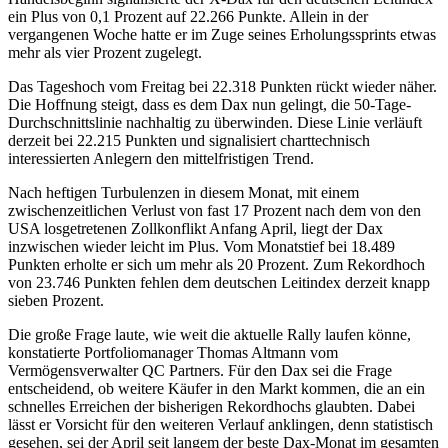
ein Plus von 0,1 Prozent auf 22.266 Punkte. Allein in der
vergangenen Woche hatte er im Zuge seines Erholungssprints etwas
mehr als vier Prozent zugelegt.
Das Tageshoch vom Freitag bei 22.318 Punkten rückt wieder näher.
Die Hoffnung steigt, dass es dem Dax nun gelingt, die 50-Tage-
Durchschnittslinie nachhaltig zu überwinden. Diese Linie verläuft
derzeit bei 22.215 Punkten und signalisiert charttechnisch
interessierten Anlegern den mittelfristigen Trend.
Nach heftigen Turbulenzen in diesem Monat, mit einem
zwischenzeitlichen Verlust von fast 17 Prozent nach dem von den
USA losgetretenen Zollkonflikt Anfang April, liegt der Dax
inzwischen wieder leicht im Plus. Vom Monatstief bei 18.489
Punkten erholte er sich um mehr als 20 Prozent. Zum Rekordhoch
von 23.746 Punkten fehlen dem deutschen Leitindex derzeit knapp
sieben Prozent.
Die große Frage laute, wie weit die aktuelle Rally laufen könne,
konstatierte Portfoliomanager Thomas Altmann vom
Vermögensverwalter QC Partners. Für den Dax sei die Frage
entscheidend, ob weitere Käufer in den Markt kommen, die an ein
schnelles Erreichen der bisherigen Rekordhochs glaubten. Dabei
lässt er Vorsicht für den weiteren Verlauf anklingen, denn statistisch
gesehen, sei der April seit langem der beste Dax-Monat im gesamten