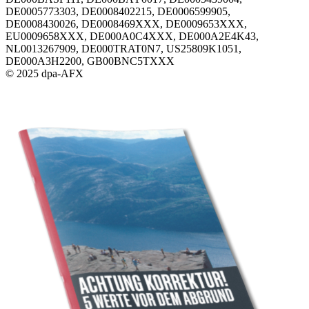
DE0005773303, DE0008402215, DE0006599905,
DE0008430026, DE0008469XXX, DE0009653XXX,
EU0009658XXX, DE000A0C4XXX, DE000A2E4K43,
NL0013267909, DE000TRAT0N7, US25809K1051,
DE000A3H2200, GB00BNC5TXXX
© 2025 dpa-AFX