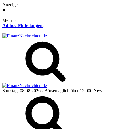
Anzeige
❌
Mehr »
Ad hoc-Mitteilungen
:
Samstag, 08.08.2026
- Börsentäglich über 12.000 News