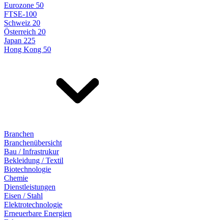
Eurozone 50
FTSE-100
Schweiz 20
Österreich 20
Japan 225
Hong Kong 50
Branchen
Branchenübersicht
Bau / Infrastrukur
Bekleidung / Textil
Biotechnologie
Chemie
Dienstleistungen
Eisen / Stahl
Elektrotechnologie
Erneuerbare Energien