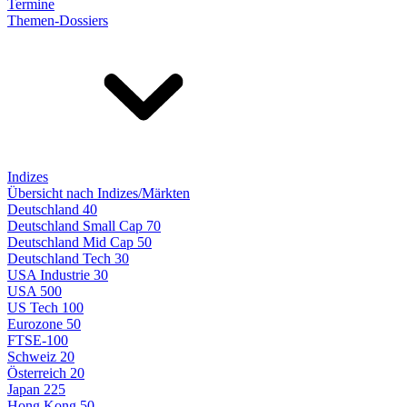
Termine
Themen-Dossiers
Indizes
Übersicht nach Indizes/Märkten
Deutschland 40
Deutschland Small Cap 70
Deutschland Mid Cap 50
Deutschland Tech 30
USA Industrie 30
USA 500
US Tech 100
Eurozone 50
FTSE-100
Schweiz 20
Österreich 20
Japan 225
Hong Kong 50