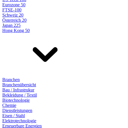
Eurozone 50
FTSE-100
Schweiz 20
Österreich 20
Japan 225
Hong Kong 50
Branchen
Branchenübersicht
Bau / Infrastrukur
Bekleidung / Textil
Biotechnologie
Chemie
Dienstleistungen
Eisen / Stahl
Elektrotechnologie
Erneuerbare Energien