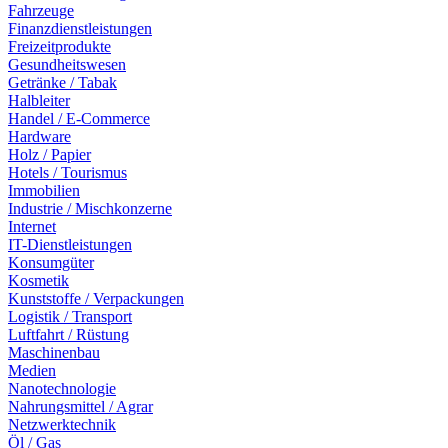
Fahrzeuge
Finanzdienstleistungen
Freizeitprodukte
Gesundheitswesen
Getränke / Tabak
Halbleiter
Handel / E-Commerce
Hardware
Holz / Papier
Hotels / Tourismus
Immobilien
Industrie / Mischkonzerne
Internet
IT-Dienstleistungen
Konsumgüter
Kosmetik
Kunststoffe / Verpackungen
Logistik / Transport
Luftfahrt / Rüstung
Maschinenbau
Medien
Nanotechnologie
Nahrungsmittel / Agrar
Netzwerktechnik
Öl / Gas