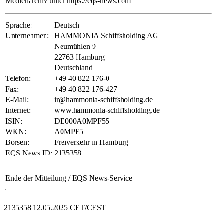
Medienarchiv unter https://eqs-news.com
Sprache:
Deutsch
Unternehmen:
HAMMONIA Schiffsholding AG
Neumühlen 9
22763 Hamburg
Deutschland
Telefon:
+49 40 822 176-0
Fax:
+49 40 822 176-427
E-Mail:
ir@hammonia-schiffsholding.de
Internet:
www.hammonia-schiffsholding.de
ISIN:
DE000A0MPF55
WKN:
A0MPF5
Börsen:
Freiverkehr in Hamburg
EQS News ID:
2135358
Ende der Mitteilung
/ EQS News-Service
2135358 12.05.2025 CET/CEST