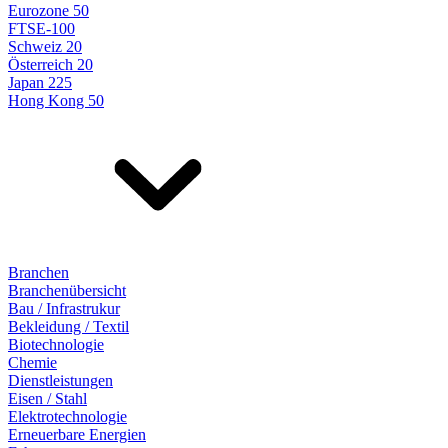
Eurozone 50
FTSE-100
Schweiz 20
Österreich 20
Japan 225
Hong Kong 50
Branchen
Branchenübersicht
Bau / Infrastrukur
Bekleidung / Textil
Biotechnologie
Chemie
Dienstleistungen
Eisen / Stahl
Elektrotechnologie
Erneuerbare Energien