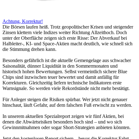
Achtung, Korrektur!
Die Börsen laufen heiß. Trotz geopolitischer Krisen und steigender
Zinsen klettern viele Indizes weiter Richtung Allzeithoch. Doch
unter der Oberfläche zeigen sich erste Risse: Der Abverkauf bei
Halbleiter-, KI- und Space-Aktien macht deutlich, wie schnell sich
die Stimmung drehen kann.
Besonders gefährlich ist die aktuelle Gemengelage aus schwacher
Saisonalität, dünner Liquidität in den Sommermonaten und
historisch hohen Bewertungen. Selbst vermeintlich sichere Blue
Chips sind inzwischen teuer bewertet und damit anfällig für
Korrekturen. Gleichzeitig liefern technische Indikatoren erste
Warnsignale. So werden viele Rekordstände nicht mehr bestätigt.
Für Anleger steigen die Risiken spürbar. Wer jetzt nicht genauer
hinschaut, läuft Gefahr, auf dem falschen Fuß erwischt zu werden.
In unserem aktuellen Spezialreport zeigen wir fünf Aktien, bei
denen die Abwärtsrisiken besonders hoch sind – und wo sich
Gewinnmitnahmen oder sogar Short-Strategien anbieten könnten.
Jetzt den kostenlosen Report sichern – bevor die Korrektur Fahrt