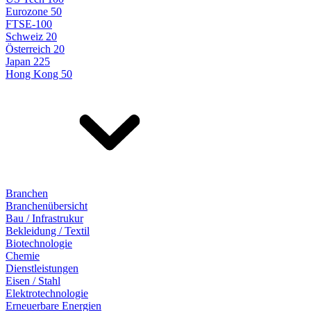
Eurozone 50
FTSE-100
Schweiz 20
Österreich 20
Japan 225
Hong Kong 50
Branchen
Branchenübersicht
Bau / Infrastrukur
Bekleidung / Textil
Biotechnologie
Chemie
Dienstleistungen
Eisen / Stahl
Elektrotechnologie
Erneuerbare Energien