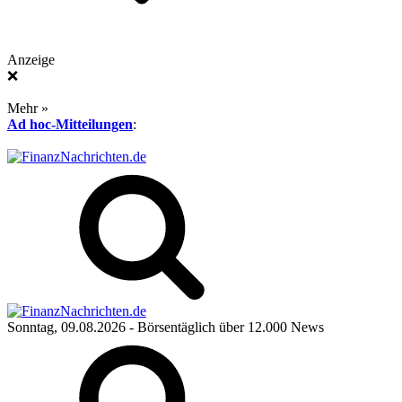
Anzeige
❌
Mehr »
Ad hoc-Mitteilungen
:
Sonntag, 09.08.2026
- Börsentäglich über 12.000 News