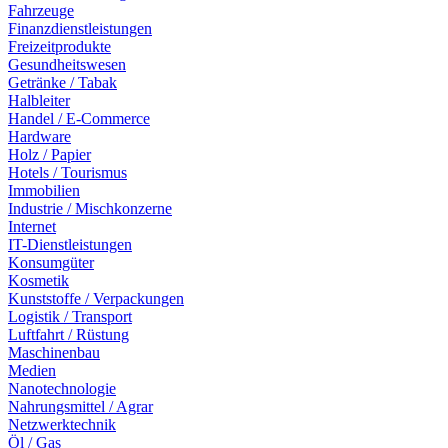
Fahrzeuge
Finanzdienstleistungen
Freizeitprodukte
Gesundheitswesen
Getränke / Tabak
Halbleiter
Handel / E-Commerce
Hardware
Holz / Papier
Hotels / Tourismus
Immobilien
Industrie / Mischkonzerne
Internet
IT-Dienstleistungen
Konsumgüter
Kosmetik
Kunststoffe / Verpackungen
Logistik / Transport
Luftfahrt / Rüstung
Maschinenbau
Medien
Nanotechnologie
Nahrungsmittel / Agrar
Netzwerktechnik
Öl / Gas