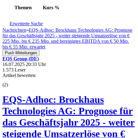
Themen
Kurs
%
Erweiterte Suche
Nachrichten
»
EQS-Adhoc: Brockhaus Technologies AG: Prognose
für das Geschäftsjahr 2025 - weiter steigende Umsatzerlöse von €
225 Mio. bis € 235 Mio. und bereinigtes EBITDA von € 50 Mio.
bis € 55 Mio. erwartet
Push Mitteilungen
EQS Group (DE)
16.07.2025 20:33 Uhr
1.573 Leser
Artikel bewerten:
(
2
)
EQS-Adhoc: Brockhaus
Technologies AG: Prognose für
das Geschäftsjahr 2025 - weiter
steigende Umsatzerlöse von €