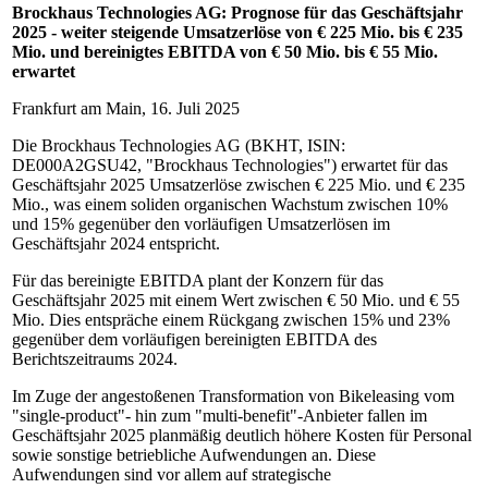
Brockhaus Technologies AG: Prognose für das Geschäftsjahr
2025 - weiter steigende Umsatzerlöse von €
225
Mio. bis €
235
Mio. und bereinigtes EBITDA von €
50
Mio. bis €
55
Mio.
erwartet
Frankfurt am Main, 16. Juli 2025
Die Brockhaus Technologies AG (BKHT, ISIN:
DE000A2GSU42, "Brockhaus Technologies") erwartet für das
Geschäftsjahr 2025 Umsatzerlöse zwischen € 225 Mio. und € 235
Mio., was einem soliden organischen Wachstum zwischen 10%
und 15% gegenüber den vorläufigen Umsatzerlösen im
Geschäftsjahr 2024 entspricht.
Für das bereinigte EBITDA plant der Konzern für das
Geschäftsjahr 2025 mit einem Wert zwischen € 50 Mio. und € 55
Mio. Dies entspräche einem Rückgang zwischen 15% und 23%
gegenüber dem vorläufigen bereinigten EBITDA des
Berichtszeitraums 2024.
Im Zuge der angestoßenen Transformation von Bikeleasing vom
"single-product"- hin zum "multi-benefit"-Anbieter fallen im
Geschäftsjahr 2025 planmäßig deutlich höhere Kosten für Personal
sowie sonstige betriebliche Aufwendungen an. Diese
Aufwendungen sind vor allem auf strategische