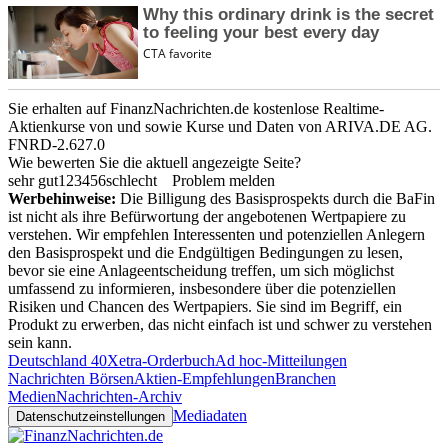
Sie erhalten auf FinanzNachrichten.de kostenlose Realtime-
Aktienkurse von
und
sowie Kurse und Daten von
ARIVA.DE AG
.
FNRD-2.627.0
Wie bewerten Sie die aktuell angezeigte Seite?
sehr gut
1
2
3
4
5
6
schlecht
Problem melden
Werbehinweise:
Die Billigung des Basisprospekts durch die BaFin
ist nicht als ihre Befürwortung der angebotenen Wertpapiere zu
verstehen. Wir empfehlen Interessenten und potenziellen Anlegern
den Basisprospekt und die Endgültigen Bedingungen zu lesen,
bevor sie eine Anlageentscheidung treffen, um sich möglichst
umfassend zu informieren, insbesondere über die potenziellen
Risiken und Chancen des Wertpapiers. Sie sind im Begriff, ein
Produkt zu erwerben, das nicht einfach ist und schwer zu verstehen
sein kann.
Deutschland 40
Xetra-Orderbuch
Ad hoc-Mitteilungen
Nachrichten Börsen
Aktien-Empfehlungen
Branchen
Medien
Nachrichten-Archiv
Mediadaten
Datenschutzeinstellungen