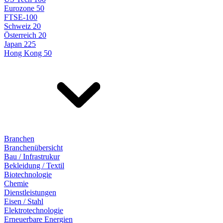
Eurozone 50
FTSE-100
Schweiz 20
Österreich 20
Japan 225
Hong Kong 50
Branchen
Branchenübersicht
Bau / Infrastrukur
Bekleidung / Textil
Biotechnologie
Chemie
Dienstleistungen
Eisen / Stahl
Elektrotechnologie
Erneuerbare Energien