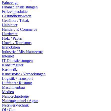
Fahrzeuge
Finanzdienstleistungen
Freizeitprodukte
Gesundheitswesen
Getränke / Tabak
Halbleiter
Handel / E-Commerce
Hardware
Holz / Papier
Hotels / Tourismus
Immobilien
Industrie / Mischkonzerne
Internet
IT-Dienstleistungen
Konsumgüter
Kosmetik
Kunststoffe / Verpackungen
Logistik / Transport
Luftfahrt / Rüstung
Maschinenbau
Medien
Nanotechnologie
Nahrungsmittel / Agrar
Netzwerktechnik
Öl / Gas