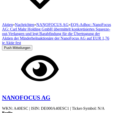
Aktien
»
Nachrichten
»
NANOFOCUS AG
»
EQS-Adhoc: NanoFocus
AG: Carl Mahr Holding GmbH übermittelt konkretisiertes Squeeze-
out-Verlangen und legt Barabfindung für die Übertragung der
Aktien der Minderheitsaktionäre der NanoFocus AG auf EUR 1,76
je Aktie fest
Push Mitteilungen
NANOFOCUS AG
WKN: A40ESC
|
ISIN: DE000A40ESC1
|
Ticker-Symbol: N/A
Berlin