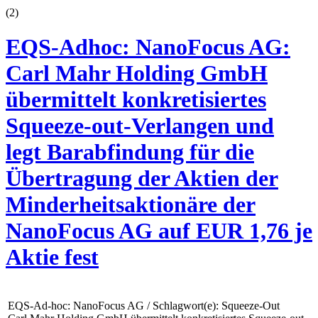
(
2
)
EQS-Adhoc: NanoFocus AG:
Carl Mahr Holding GmbH
übermittelt konkretisiertes
Squeeze-out-Verlangen und
legt Barabfindung für die
Übertragung der Aktien der
Minderheitsaktionäre der
NanoFocus AG auf EUR 1,76 je
Aktie fest
EQS-Ad-hoc: NanoFocus AG / Schlagwort(e): Squeeze-Out