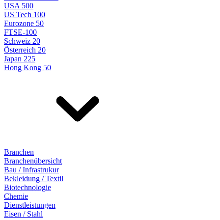
USA 500
US Tech 100
Eurozone 50
FTSE-100
Schweiz 20
Österreich 20
Japan 225
Hong Kong 50
Branchen
Branchenübersicht
Bau / Infrastrukur
Bekleidung / Textil
Biotechnologie
Chemie
Dienstleistungen
Eisen / Stahl