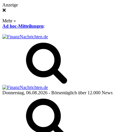
Anzeige
❌
Mehr »
Ad hoc-Mitteilungen
:
Donnerstag, 06.08.2026
- Börsentäglich über 12.000 News