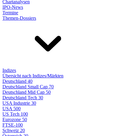
Chartanalysen
IPO-News
Termine
Themen-Dossiers
Indizes
Übersicht nach Indizes/Märkten
Deutschland 40
Deutschland Small Cap 70
Deutschland Mid Cap 50
Deutschland Tech 30
USA Industrie 30
USA 500
US Tech 100
Eurozone 50
FTSE-100
Schweiz 20
Österreich 20