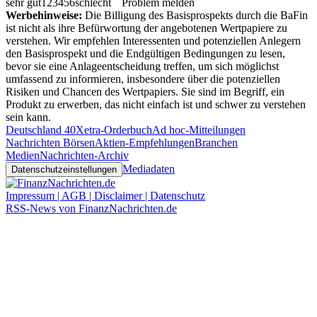
sehr gut
1
2
3
4
5
6
schlecht
Problem melden
Werbehinweise:
Die Billigung des Basisprospekts durch die BaFin
ist nicht als ihre Befürwortung der angebotenen Wertpapiere zu
verstehen. Wir empfehlen Interessenten und potenziellen Anlegern
den Basisprospekt und die Endgültigen Bedingungen zu lesen,
bevor sie eine Anlageentscheidung treffen, um sich möglichst
umfassend zu informieren, insbesondere über die potenziellen
Risiken und Chancen des Wertpapiers. Sie sind im Begriff, ein
Produkt zu erwerben, das nicht einfach ist und schwer zu verstehen
sein kann.
Deutschland 40
Xetra-Orderbuch
Ad hoc-Mitteilungen
Nachrichten Börsen
Aktien-Empfehlungen
Branchen
Medien
Nachrichten-Archiv
Mediadaten
Datenschutzeinstellungen
Impressum | AGB | Disclaimer | Datenschutz
RSS-News von FinanzNachrichten.de