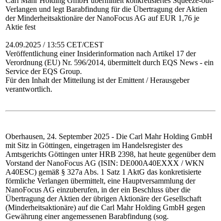
Carl Mahr Holding GmbH übermittelt konkretisiertes Squeeze-out-
Verlangen und legt Barabfindung für die Übertragung der Aktien
der Minderheitsaktionäre der NanoFocus AG auf EUR 1,76 je
Aktie fest
24.09.2025 / 13:55 CET/CEST
Veröffentlichung einer Insiderinformation nach Artikel 17 der
Verordnung (EU) Nr. 596/2014, übermittelt durch EQS News - ein
Service der EQS Group.
Für den Inhalt der Mitteilung ist der Emittent / Herausgeber
verantwortlich.
Oberhausen, 24. September 2025 - Die Carl Mahr Holding GmbH
mit Sitz in Göttingen, eingetragen im Handelsregister des
Amtsgerichts Göttingen unter HRB 2398, hat heute gegenüber dem
Vorstand der NanoFocus AG (ISIN: DE000A40EXXX / WKN
A40ESC) gemäß § 327a Abs. 1 Satz 1 AktG das konkretisierte
förmliche Verlangen übermittelt, eine Hauptversammlung der
NanoFocus AG einzuberufen, in der ein Beschluss über die
Übertragung der Aktien der übrigen Aktionäre der Gesellschaft
(Minderheitsaktionäre) auf die Carl Mahr Holding GmbH gegen
Gewährung einer angemessenen Barabfindung (sog.