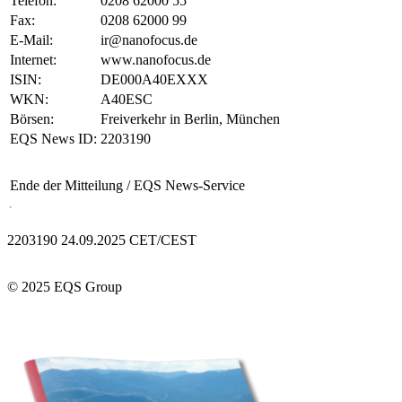
Telefon:
0208 62000 55
Fax:
0208 62000 99
E-Mail:
ir@nanofocus.de
Internet:
www.nanofocus.de
ISIN:
DE000A40EXXX
WKN:
A40ESC
Börsen:
Freiverkehr in Berlin, München
EQS News ID:
2203190
Ende der Mitteilung
/ EQS News-Service
2203190 24.09.2025 CET/CEST
© 2025 EQS Group