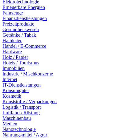
Elektrotechnologie
Erneuerbare Energien
Fahrzeuge
Finanzdienstleistungen
Freizeitprodukte
Gesundheitswesen
Getränke / Tabak
Halbleiter
Handel / E-Commerce
Hardware
Holz / Papier
Hotels / Tourismus
Immobilien
Industrie / Mischkonzerne
Internet
IT-Dienstleistungen
Konsumgüter
Kosmetik
Kunststoffe / Verpackungen
Logistik / Transport
Luftfahrt / Rüstung
Maschinenbau
Medien
Nanotechnologie
Nahrungsmittel / Agrar