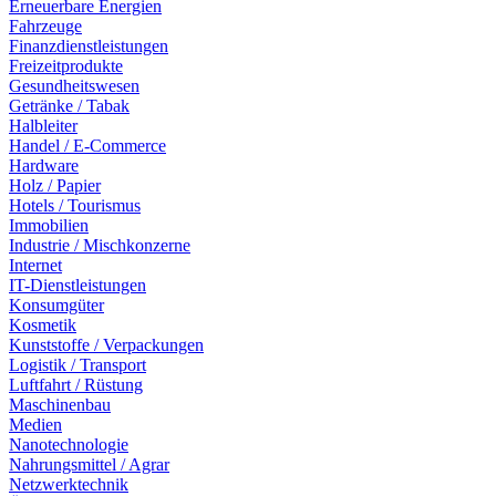
Erneuerbare Energien
Fahrzeuge
Finanzdienstleistungen
Freizeitprodukte
Gesundheitswesen
Getränke / Tabak
Halbleiter
Handel / E-Commerce
Hardware
Holz / Papier
Hotels / Tourismus
Immobilien
Industrie / Mischkonzerne
Internet
IT-Dienstleistungen
Konsumgüter
Kosmetik
Kunststoffe / Verpackungen
Logistik / Transport
Luftfahrt / Rüstung
Maschinenbau
Medien
Nanotechnologie
Nahrungsmittel / Agrar
Netzwerktechnik