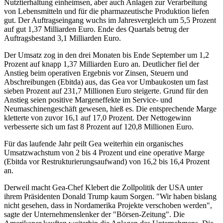
Nutztierhaltung einheimsen, aber auch Anlagen zur Verarbeitung
von Lebensmitteln und für die pharmazeutische Produktion liefen
gut. Der Auftragseingang wuchs im Jahresvergleich um 5,5 Prozent
auf gut 1,37 Milliarden Euro. Ende des Quartals betrug der
Auftragsbestand 3,1 Milliarden Euro.
Der Umsatz zog in den drei Monaten bis Ende September um 1,2
Prozent auf knapp 1,37 Milliarden Euro an. Deutlicher fiel der
Anstieg beim operativen Ergebnis vor Zinsen, Steuern und
Abschreibungen (Ebitda) aus, das Gea vor Umbaukosten um fast
sieben Prozent auf 231,7 Millionen Euro steigerte. Grund für den
Anstieg seien positive Margeneffekte im Service- und
Neumaschinengeschäft gewesen, hieß es. Die entsprechende Marge
kletterte von zuvor 16,1 auf 17,0 Prozent. Der Nettogewinn
verbesserte sich um fast 8 Prozent auf 120,8 Millionen Euro.
Für das laufende Jahr peilt Gea weiterhin ein organisches
Umsatzwachstum von 2 bis 4 Prozent und eine operative Marge
(Ebitda vor Restrukturierungsaufwand) von 16,2 bis 16,4 Prozent
an.
Derweil macht Gea-Chef Klebert die Zollpolitik der USA unter
ihrem Präsidenten Donald Trump kaum Sorgen. "Wir haben bislang
nicht gesehen, dass in Nordamerika Projekte verschoben werden",
sagte der Unternehmenslenker der "Börsen-Zeitung". Die