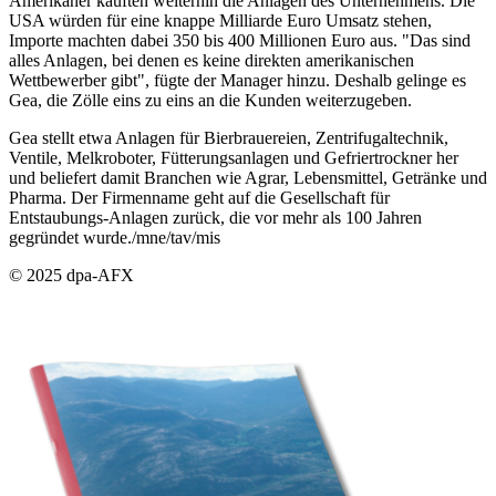
Amerikaner kauften weiterhin die Anlagen des Unternehmens. Die
USA würden für eine knappe Milliarde Euro Umsatz stehen,
Importe machten dabei 350 bis 400 Millionen Euro aus. "Das sind
alles Anlagen, bei denen es keine direkten amerikanischen
Wettbewerber gibt", fügte der Manager hinzu. Deshalb gelinge es
Gea, die Zölle eins zu eins an die Kunden weiterzugeben.
Gea stellt etwa Anlagen für Bierbrauereien, Zentrifugaltechnik,
Ventile, Melkroboter, Fütterungsanlagen und Gefriertrockner her
und beliefert damit Branchen wie Agrar, Lebensmittel, Getränke und
Pharma. Der Firmenname geht auf die Gesellschaft für
Entstaubungs-Anlagen zurück, die vor mehr als 100 Jahren
gegründet wurde./mne/tav/mis
© 2025 dpa-AFX