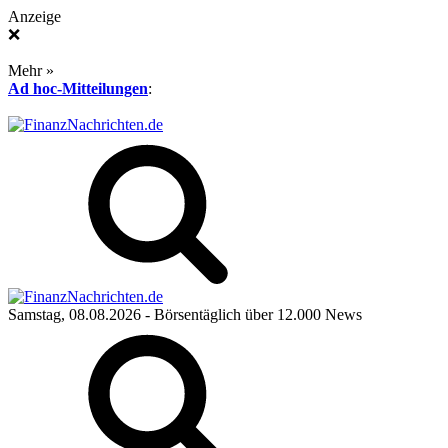
Anzeige
❌
Mehr »
Ad hoc-Mitteilungen
:
Samstag, 08.08.2026
- Börsentäglich über 12.000 News