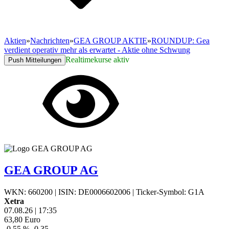
Aktien
»
Nachrichten
»
GEA GROUP AKTIE
»
ROUNDUP: Gea
verdient operativ mehr als erwartet - Aktie ohne Schwung
Realtimekurse aktiv
Push Mitteilungen
GEA GROUP AG
WKN: 660200
|
ISIN: DE0006602006
|
Ticker-Symbol: G1A
Xetra
07.08.26
|
17:35
63,80
Euro
-0,55 %
-0,35