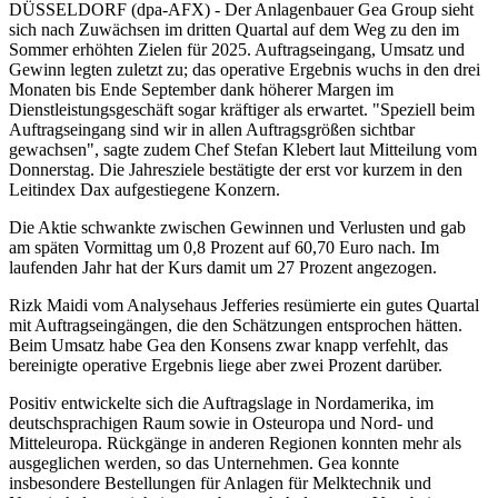
DÜSSELDORF (dpa-AFX) - Der Anlagenbauer Gea Group sieht
sich nach Zuwächsen im dritten Quartal auf dem Weg zu den im
Sommer erhöhten Zielen für 2025. Auftragseingang, Umsatz und
Gewinn legten zuletzt zu; das operative Ergebnis wuchs in den drei
Monaten bis Ende September dank höherer Margen im
Dienstleistungsgeschäft sogar kräftiger als erwartet. "Speziell beim
Auftragseingang sind wir in allen Auftragsgrößen sichtbar
gewachsen", sagte zudem Chef Stefan Klebert laut Mitteilung vom
Donnerstag. Die Jahresziele bestätigte der erst vor kurzem in den
Leitindex Dax aufgestiegene Konzern.
Die Aktie schwankte zwischen Gewinnen und Verlusten und gab
am späten Vormittag um 0,8 Prozent auf 60,70 Euro nach. Im
laufenden Jahr hat der Kurs damit um 27 Prozent angezogen.
Rizk Maidi vom Analysehaus Jefferies resümierte ein gutes Quartal
mit Auftragseingängen, die den Schätzungen entsprochen hätten.
Beim Umsatz habe Gea den Konsens zwar knapp verfehlt, das
bereinigte operative Ergebnis liege aber zwei Prozent darüber.
Positiv entwickelte sich die Auftragslage in Nordamerika, im
deutschsprachigen Raum sowie in Osteuropa und Nord- und
Mitteleuropa. Rückgänge in anderen Regionen konnten mehr als
ausgeglichen werden, so das Unternehmen. Gea konnte
insbesondere Bestellungen für Anlagen für Melktechnik und