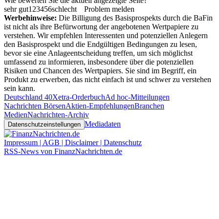
Wie bewerten Sie die aktuell angezeigte Seite?
sehr gut
1
2
3
4
5
6
schlecht
Problem melden
Werbehinweise:
Die Billigung des Basisprospekts durch die BaFin
ist nicht als ihre Befürwortung der angebotenen Wertpapiere zu
verstehen. Wir empfehlen Interessenten und potenziellen Anlegern
den Basisprospekt und die Endgültigen Bedingungen zu lesen,
bevor sie eine Anlageentscheidung treffen, um sich möglichst
umfassend zu informieren, insbesondere über die potenziellen
Risiken und Chancen des Wertpapiers. Sie sind im Begriff, ein
Produkt zu erwerben, das nicht einfach ist und schwer zu verstehen
sein kann.
Deutschland 40
Xetra-Orderbuch
Ad hoc-Mitteilungen
Nachrichten Börsen
Aktien-Empfehlungen
Branchen
Medien
Nachrichten-Archiv
Mediadaten
Datenschutzeinstellungen
Impressum | AGB | Disclaimer | Datenschutz
RSS-News von FinanzNachrichten.de