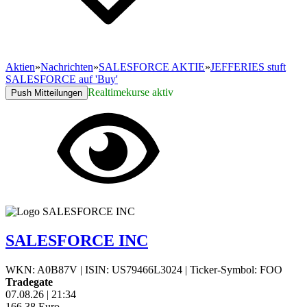
Aktien
»
Nachrichten
»
SALESFORCE AKTIE
»
JEFFERIES stuft
SALESFORCE auf 'Buy'
Realtimekurse aktiv
Push Mitteilungen
SALESFORCE INC
WKN: A0B87V
|
ISIN: US79466L3024
|
Ticker-Symbol: FOO
Tradegate
07.08.26
|
21:34
166,38
Euro