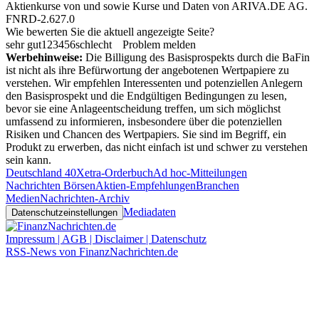
Aktienkurse von
und
sowie Kurse und Daten von
ARIVA.DE AG
.
FNRD-2.627.0
Wie bewerten Sie die aktuell angezeigte Seite?
sehr gut
1
2
3
4
5
6
schlecht
Problem melden
Werbehinweise:
Die Billigung des Basisprospekts durch die BaFin
ist nicht als ihre Befürwortung der angebotenen Wertpapiere zu
verstehen. Wir empfehlen Interessenten und potenziellen Anlegern
den Basisprospekt und die Endgültigen Bedingungen zu lesen,
bevor sie eine Anlageentscheidung treffen, um sich möglichst
umfassend zu informieren, insbesondere über die potenziellen
Risiken und Chancen des Wertpapiers. Sie sind im Begriff, ein
Produkt zu erwerben, das nicht einfach ist und schwer zu verstehen
sein kann.
Deutschland 40
Xetra-Orderbuch
Ad hoc-Mitteilungen
Nachrichten Börsen
Aktien-Empfehlungen
Branchen
Medien
Nachrichten-Archiv
Mediadaten
Datenschutzeinstellungen
Impressum | AGB | Disclaimer | Datenschutz
RSS-News von FinanzNachrichten.de