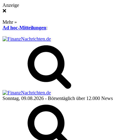
Anzeige
❌
Mehr »
Ad hoc-Mitteilungen
:
Sonntag, 09.08.2026
- Börsentäglich über 12.000 News