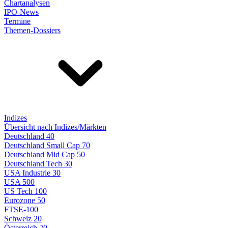
Chartanalysen
IPO-News
Termine
Themen-Dossiers
Indizes
Übersicht nach Indizes/Märkten
Deutschland 40
Deutschland Small Cap 70
Deutschland Mid Cap 50
Deutschland Tech 30
USA Industrie 30
USA 500
US Tech 100
Eurozone 50
FTSE-100
Schweiz 20
Österreich 20