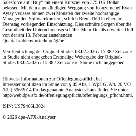
Salesforce auf "Buy" mit einem Kursziel von 375 US-Dollar
belassen. Mit dem angekündigten Weggang von Konzernchef Ryan
Aytay verlasse binnen zwei Monaten der zweite hochrangige
Manager den Softwarekonzern, schrieb Brent Thill in einer am
Dienstag vorliegenden Einschätzung. Dies schnüre Sorgen über die
Gesundheit der Unternehmensgeschäfte. Mehr Details erwartet Thill
von der am 13. Februar anstehenden
Quartalszahlenvorstellung./gl/he
Veröffentlichung der Original-Studie: 03.02.2026 / 15:38 / Zeitzone
in Studie nicht angegeben Erstmalige Weitergabe der Original-
Studie: 03.02.2026 / 15:38 / Zeitzone in Studie nicht angegeben
Hinweis: Informationen zur Offenlegungspflicht bei
Interessenkonflikten im Sinne von § 85 Abs. 1 WpHG, Art. 20 VO
(EU) 596/2014 für das genannte Analysten-Haus finden Sie unter
http://web.dpa-afx.de/offenlegungspflicht/offenlegungs_pflicht.html.
ISIN: US79466L3024
© 2026 dpa-AFX-Analyser