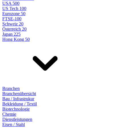
USA 500
US Tech 100
Eurozone 50
FTSE-100
Schweiz 20
Österreich 20
Japan 225
Hong Kong 50
Branchen
Branchenübersicht
Bau / Infrastrukur
Bekleidung / Textil
Biotechnologie
Chemie
Dienstleistungen
Eisen / Stahl