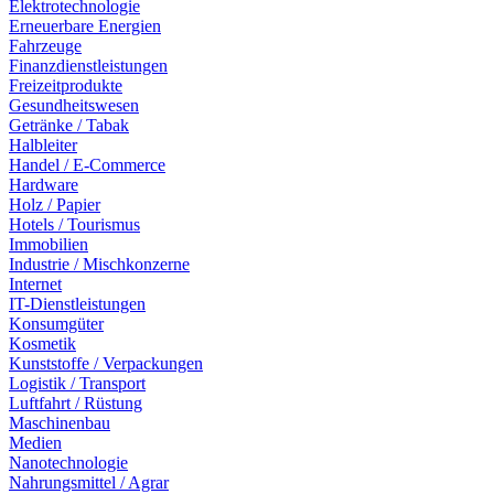
Elektrotechnologie
Erneuerbare Energien
Fahrzeuge
Finanzdienstleistungen
Freizeitprodukte
Gesundheitswesen
Getränke / Tabak
Halbleiter
Handel / E-Commerce
Hardware
Holz / Papier
Hotels / Tourismus
Immobilien
Industrie / Mischkonzerne
Internet
IT-Dienstleistungen
Konsumgüter
Kosmetik
Kunststoffe / Verpackungen
Logistik / Transport
Luftfahrt / Rüstung
Maschinenbau
Medien
Nanotechnologie
Nahrungsmittel / Agrar