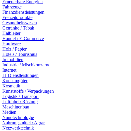
Erneuerbare Energien
Fahrzeuge
Finanzdienstleistungen
Freizeitprodukte
Gesundheitswesen
Getränke / Tabak
Halbleiter
Handel / E-Commerce
Hardware
Holz / Papier
Hotels / Tourismus
Immobilien
Industrie / Mischkonzerne
Internet
IT-Dienstleistungen
Konsumgüter
Kosmetik
Kunststoffe / Verpackungen
Logistik / Transport
Luftfahrt / Rüstung
Maschinenbau
Medien
Nanotechnologie
Nahrungsmittel / Agrar
Netzwerktechnik