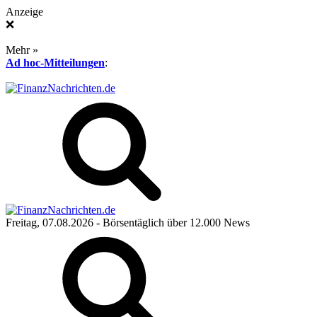
Anzeige
❌
Mehr »
Ad hoc-Mitteilungen
:
Freitag, 07.08.2026
- Börsentäglich über 12.000 News