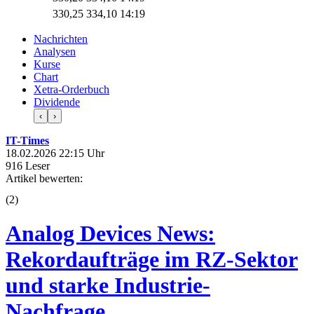
330,25
334,10
14:19
Nachrichten
Analysen
Kurse
Chart
Xetra-Orderbuch
Dividende
‹
›
IT-Times
18.02.2026 22:15 Uhr
916 Leser
Artikel bewerten:
(
2
)
Analog Devices News:
Rekordaufträge im RZ-Sektor
und starke Industrie-
Nachfrage