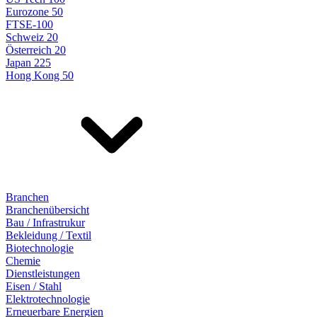
Eurozone 50
FTSE-100
Schweiz 20
Österreich 20
Japan 225
Hong Kong 50
Branchen
Branchenübersicht
Bau / Infrastrukur
Bekleidung / Textil
Biotechnologie
Chemie
Dienstleistungen
Eisen / Stahl
Elektrotechnologie
Erneuerbare Energien