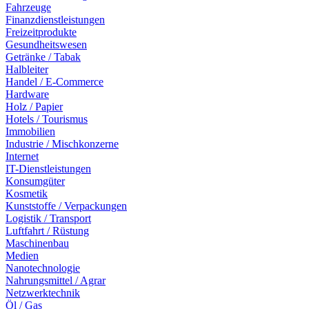
Fahrzeuge
Finanzdienstleistungen
Freizeitprodukte
Gesundheitswesen
Getränke / Tabak
Halbleiter
Handel / E-Commerce
Hardware
Holz / Papier
Hotels / Tourismus
Immobilien
Industrie / Mischkonzerne
Internet
IT-Dienstleistungen
Konsumgüter
Kosmetik
Kunststoffe / Verpackungen
Logistik / Transport
Luftfahrt / Rüstung
Maschinenbau
Medien
Nanotechnologie
Nahrungsmittel / Agrar
Netzwerktechnik
Öl / Gas