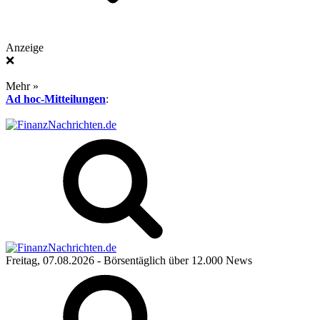
Anzeige
❌
Mehr »
Ad hoc-Mitteilungen
:
Freitag, 07.08.2026
- Börsentäglich über 12.000 News