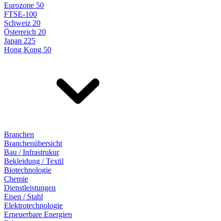
Eurozone 50
FTSE-100
Schweiz 20
Österreich 20
Japan 225
Hong Kong 50
Branchen
Branchenübersicht
Bau / Infrastrukur
Bekleidung / Textil
Biotechnologie
Chemie
Dienstleistungen
Eisen / Stahl
Elektrotechnologie
Erneuerbare Energien