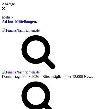
Anzeige
❌
Mehr »
Ad hoc-Mitteilungen
:
Donnerstag, 06.08.2026
- Börsentäglich über 12.000 News