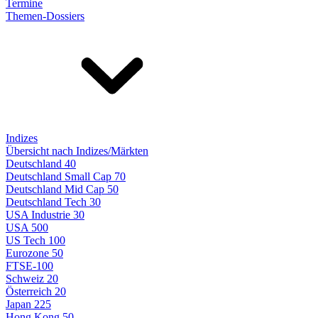
Termine
Themen-Dossiers
Indizes
Übersicht nach Indizes/Märkten
Deutschland 40
Deutschland Small Cap 70
Deutschland Mid Cap 50
Deutschland Tech 30
USA Industrie 30
USA 500
US Tech 100
Eurozone 50
FTSE-100
Schweiz 20
Österreich 20
Japan 225
Hong Kong 50