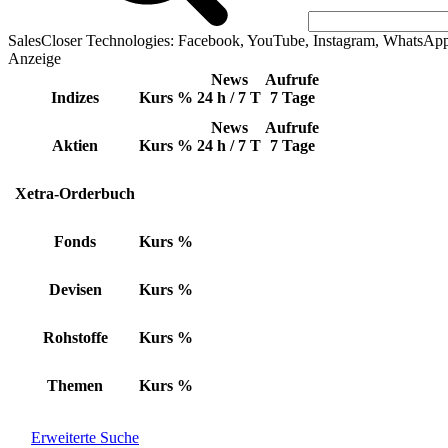
SalesCloser Technologies: Facebook, YouTube, Instagram, WhatsAp
Anzeige
News
Aufrufe
Indizes
Kurs
%
24 h / 7 T
7 Tage
News
Aufrufe
Aktien
Kurs
%
24 h / 7 T
7 Tage
Xetra-Orderbuch
Fonds
Kurs
%
Devisen
Kurs
%
Rohstoffe
Kurs
%
Themen
Kurs
%
Erweiterte Suche