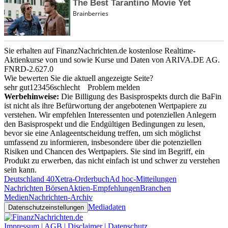
Sie erhalten auf FinanzNachrichten.de kostenlose Realtime-
Aktienkurse von
und
sowie Kurse und Daten von
ARIVA.DE AG
.
FNRD-2.627.0
Wie bewerten Sie die aktuell angezeigte Seite?
sehr gut
1
2
3
4
5
6
schlecht
Problem melden
Werbehinweise:
Die Billigung des Basisprospekts durch die BaFin
ist nicht als ihre Befürwortung der angebotenen Wertpapiere zu
verstehen. Wir empfehlen Interessenten und potenziellen Anlegern
den Basisprospekt und die Endgültigen Bedingungen zu lesen,
bevor sie eine Anlageentscheidung treffen, um sich möglichst
umfassend zu informieren, insbesondere über die potenziellen
Risiken und Chancen des Wertpapiers. Sie sind im Begriff, ein
Produkt zu erwerben, das nicht einfach ist und schwer zu verstehen
sein kann.
Deutschland 40
Xetra-Orderbuch
Ad hoc-Mitteilungen
Nachrichten Börsen
Aktien-Empfehlungen
Branchen
Medien
Nachrichten-Archiv
Mediadaten
Datenschutzeinstellungen
Impressum | AGB | Disclaimer | Datenschutz