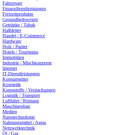
Fahrzeuge
Finanzdienstleistungen
Freizeitprodukte
Gesundheitswesen
Getränke / Tabak
Halbleiter
Handel / E-Commerce
Hardware
Holz / Papier
Hotels / Tourismus
Immobilien
Industrie / Mischkonzerne
Internet
IT-Dienstleistungen
Konsumgüter
Kosmetik
Kunststoffe / Verpackungen
Logistik / Transport
Luftfahrt / Rüstung
Maschinenbau
Medien
Nanotechnologie
Nahrungsmittel / Agrar
Netzwerktechnik
Öl / Gas