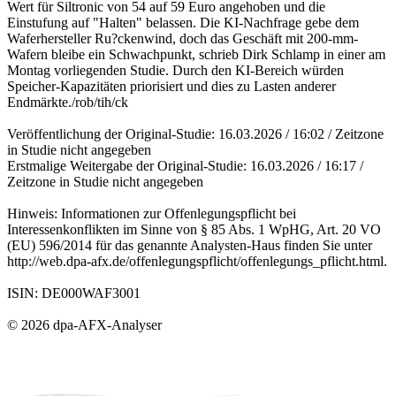
Wert für Siltronic von 54 auf 59 Euro angehoben und die
Einstufung auf "Halten" belassen. Die KI-Nachfrage gebe dem
Waferhersteller Ru?ckenwind, doch das Geschäft mit 200-mm-
Wafern bleibe ein Schwachpunkt, schrieb Dirk Schlamp in einer am
Montag vorliegenden Studie. Durch den KI-Bereich würden
Speicher-Kapazitäten priorisiert und dies zu Lasten anderer
Endmärkte./rob/tih/ck
Veröffentlichung der Original-Studie: 16.03.2026 / 16:02 / Zeitzone
in Studie nicht angegeben
Erstmalige Weitergabe der Original-Studie: 16.03.2026 / 16:17 /
Zeitzone in Studie nicht angegeben
Hinweis: Informationen zur Offenlegungspflicht bei
Interessenkonflikten im Sinne von § 85 Abs. 1 WpHG, Art. 20 VO
(EU) 596/2014 für das genannte Analysten-Haus finden Sie unter
http://web.dpa-afx.de/offenlegungspflicht/offenlegungs_pflicht.html.
ISIN: DE000WAF3001
© 2026 dpa-AFX-Analyser