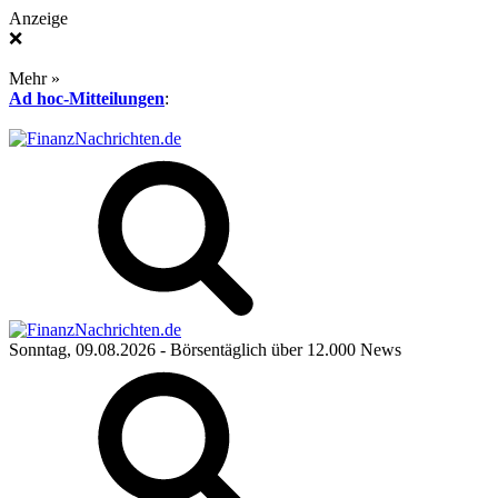
Anzeige
❌
Mehr »
Ad hoc-Mitteilungen
:
Sonntag, 09.08.2026
- Börsentäglich über 12.000 News