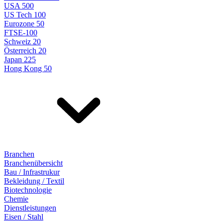
USA 500
US Tech 100
Eurozone 50
FTSE-100
Schweiz 20
Österreich 20
Japan 225
Hong Kong 50
Branchen
Branchenübersicht
Bau / Infrastrukur
Bekleidung / Textil
Biotechnologie
Chemie
Dienstleistungen
Eisen / Stahl