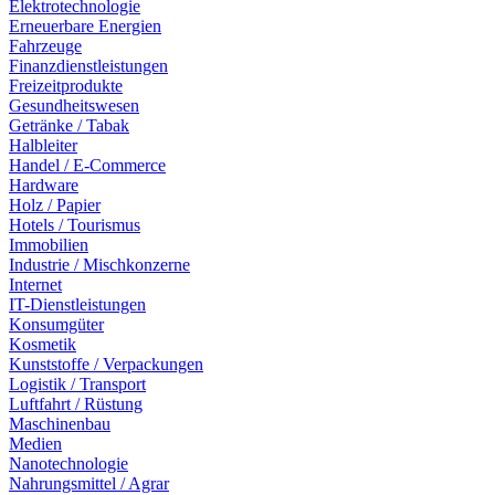
Elektrotechnologie
Erneuerbare Energien
Fahrzeuge
Finanzdienstleistungen
Freizeitprodukte
Gesundheitswesen
Getränke / Tabak
Halbleiter
Handel / E-Commerce
Hardware
Holz / Papier
Hotels / Tourismus
Immobilien
Industrie / Mischkonzerne
Internet
IT-Dienstleistungen
Konsumgüter
Kosmetik
Kunststoffe / Verpackungen
Logistik / Transport
Luftfahrt / Rüstung
Maschinenbau
Medien
Nanotechnologie
Nahrungsmittel / Agrar