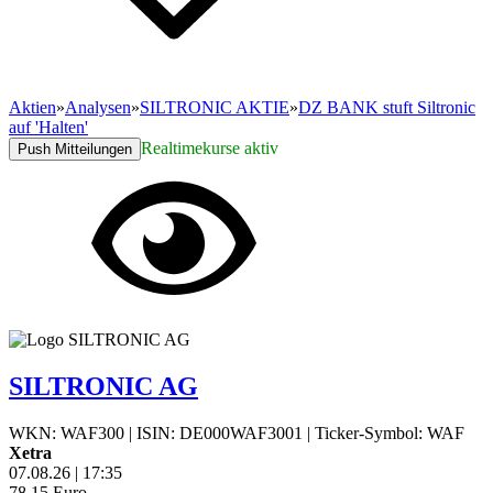
Aktien
»
Analysen
»
SILTRONIC AKTIE
»
DZ BANK stuft Siltronic
auf 'Halten'
Realtimekurse aktiv
Push Mitteilungen
SILTRONIC AG
WKN: WAF300
|
ISIN: DE000WAF3001
|
Ticker-Symbol: WAF
Xetra
07.08.26
|
17:35
78,15
Euro