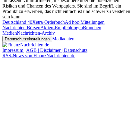
umfassend zu informieren, insbesondere über die potenziellen
Risiken und Chancen des Wertpapiers. Sie sind im Begriff, ein
Produkt zu erwerben, das nicht einfach ist und schwer zu verstehen
sein kann.
Deutschland 40
Xetra-Orderbuch
Ad hoc-Mitteilungen
Nachrichten Börsen
Aktien-Empfehlungen
Branchen
Medien
Nachrichten-Archiv
Mediadaten
Datenschutzeinstellungen
Impressum | AGB | Disclaimer | Datenschutz
RSS-News von FinanzNachrichten.de