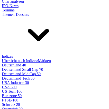
Chartanalysen
IPO-News
Termine
Themen-Dossiers
Indizes
Übersicht nach Indizes/Märkten
Deutschland 40
Deutschland Small Cap 70
Deutschland Mid Cap 50
Deutschland Tech 30
USA Industrie 30
USA 500
US Tech 100
Eurozone 50
FTSE-100
Schweiz 20
Österreich 20