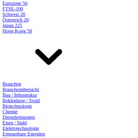
Eurozone 50
FTSE-100
Schweiz 20
Österreich 20
Japan 225
Hong Kong 50
Branchen
Branchenübersicht
Bau / Infrastrukur
Bekleidung / Textil
Biotechnologie
Chemie
Dienstleistungen
Eisen / Stahl
Elektrotechnologie
Erneuerbare Energien