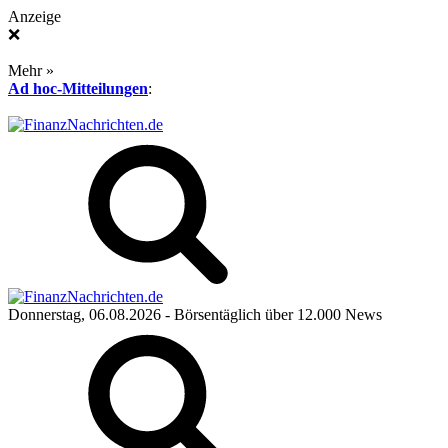
Anzeige
❌
Mehr »
Ad hoc-Mitteilungen
:
Donnerstag, 06.08.2026
- Börsentäglich über 12.000 News