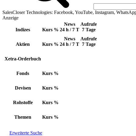
SalesCloser Technologies: Facebook, YouTube, Instagram, WhatsAp
Anzeige
News
Aufrufe
Indizes
Kurs
%
24 h / 7 T
7 Tage
News
Aufrufe
Aktien
Kurs
%
24 h / 7 T
7 Tage
Xetra-Orderbuch
Fonds
Kurs
%
Devisen
Kurs
%
Rohstoffe
Kurs
%
Themen
Kurs
%
Erweiterte Suche