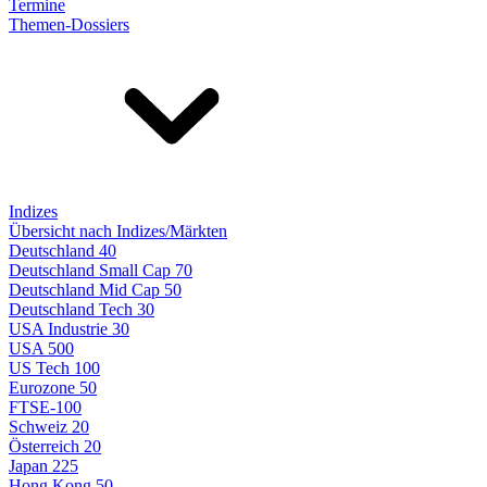
Termine
Themen-Dossiers
Indizes
Übersicht nach Indizes/Märkten
Deutschland 40
Deutschland Small Cap 70
Deutschland Mid Cap 50
Deutschland Tech 30
USA Industrie 30
USA 500
US Tech 100
Eurozone 50
FTSE-100
Schweiz 20
Österreich 20
Japan 225
Hong Kong 50