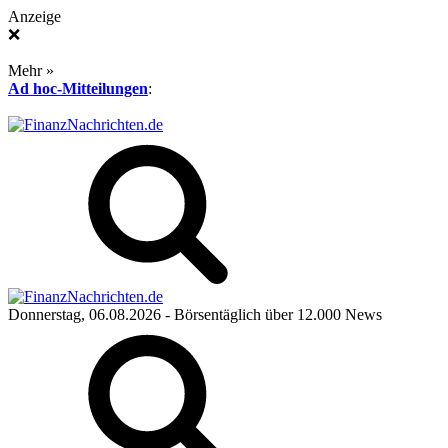
Anzeige
❌
Mehr »
Ad hoc-Mitteilungen
:
Donnerstag, 06.08.2026
- Börsentäglich über 12.000 News