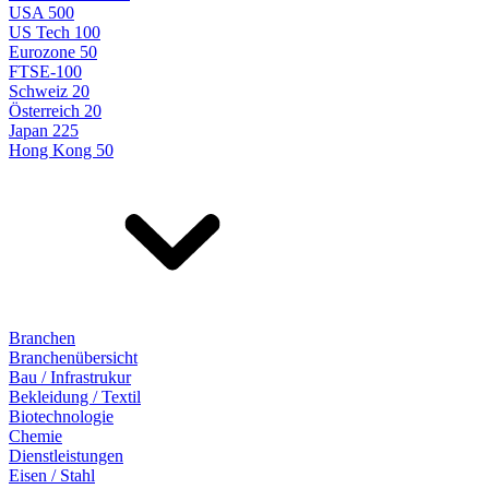
USA 500
US Tech 100
Eurozone 50
FTSE-100
Schweiz 20
Österreich 20
Japan 225
Hong Kong 50
Branchen
Branchenübersicht
Bau / Infrastrukur
Bekleidung / Textil
Biotechnologie
Chemie
Dienstleistungen
Eisen / Stahl