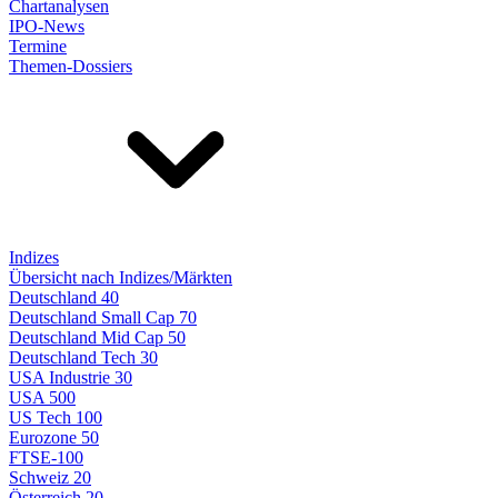
Chartanalysen
IPO-News
Termine
Themen-Dossiers
Indizes
Übersicht nach Indizes/Märkten
Deutschland 40
Deutschland Small Cap 70
Deutschland Mid Cap 50
Deutschland Tech 30
USA Industrie 30
USA 500
US Tech 100
Eurozone 50
FTSE-100
Schweiz 20
Österreich 20