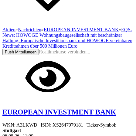
Aktien
»
Nachrichten
»
EUROPEAN INVESTMENT BANK
»
EQS-
News: HOWOGE Wohnungsbaugesellschaft mit beschränkter
Haftung: Europäische Investitionsbank und HOWOGE vereinbaren
Kreditrahmen über 500 Millionen Euro
Realtimekurse verbinden...
Push Mitteilungen
EUROPEAN INVESTMENT BANK
WKN: A3LKWD
|
ISIN: XS2647979181
|
Ticker-Symbol:
Stuttgart
06.08.26
|
11:00