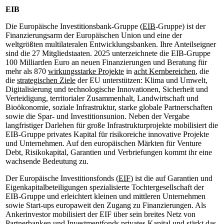
EIB
Die Europäische Investitionsbank-Gruppe (
EIB
-Gruppe) ist der
Finanzierungsarm der Europäischen Union und eine der
weltgrößten multilateralen Entwicklungsbanken. Ihre Anteilseigner
sind die 27 Mitgliedstaaten. 2025 unterzeichnete die EIB-Gruppe
100 Milliarden Euro an neuen Finanzierungen und Beratung für
mehr als 870
wirkungsstarke Projekte
in
acht Kernbereichen
, die
die
strategischen Ziele
der EU unterstützen: Klima und Umwelt,
Digitalisierung und technologische Innovationen, Sicherheit und
Verteidigung, territorialer Zusammenhalt, Landwirtschaft und
Bioökonomie, soziale Infrastruktur, starke globale Partnerschaften
sowie die Spar- und Investitionsunion. Neben der Vergabe
langfristiger Darlehen für große Infrastrukturprojekte mobilisiert die
EIB-Gruppe privates Kapital für risikoreiche innovative Projekte
und Unternehmen. Auf den europäischen Märkten für Venture
Debt, Risikokapital, Garantien und Verbriefungen kommt ihr eine
wachsende Bedeutung zu.
Der Europäische Investitionsfonds (
EIF
) ist die auf Garantien und
Eigenkapitalbeteiligungen spezialisierte Tochtergesellschaft der
EIB-Gruppe und erleichtert kleinen und mittleren Unternehmen
sowie Start-ups europaweit den Zugang zu Finanzierungen. Als
Ankerinvestor mobilisiert der EIF über sein breites Netz von
Partnerbanken und Investmentfonds privates Kapital und stärkt das