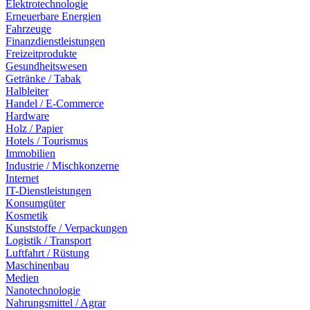
Elektrotechnologie
Erneuerbare Energien
Fahrzeuge
Finanzdienstleistungen
Freizeitprodukte
Gesundheitswesen
Getränke / Tabak
Halbleiter
Handel / E-Commerce
Hardware
Holz / Papier
Hotels / Tourismus
Immobilien
Industrie / Mischkonzerne
Internet
IT-Dienstleistungen
Konsumgüter
Kosmetik
Kunststoffe / Verpackungen
Logistik / Transport
Luftfahrt / Rüstung
Maschinenbau
Medien
Nanotechnologie
Nahrungsmittel / Agrar