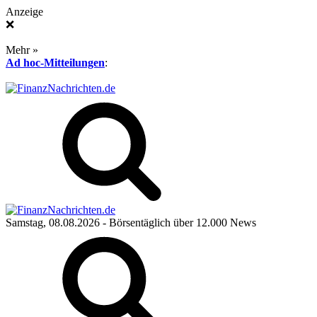
Anzeige
❌
Mehr »
Ad hoc-Mitteilungen
:
Samstag, 08.08.2026
- Börsentäglich über 12.000 News