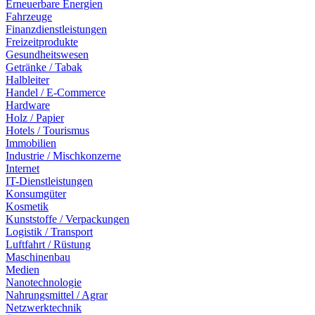
Erneuerbare Energien
Fahrzeuge
Finanzdienstleistungen
Freizeitprodukte
Gesundheitswesen
Getränke / Tabak
Halbleiter
Handel / E-Commerce
Hardware
Holz / Papier
Hotels / Tourismus
Immobilien
Industrie / Mischkonzerne
Internet
IT-Dienstleistungen
Konsumgüter
Kosmetik
Kunststoffe / Verpackungen
Logistik / Transport
Luftfahrt / Rüstung
Maschinenbau
Medien
Nanotechnologie
Nahrungsmittel / Agrar
Netzwerktechnik