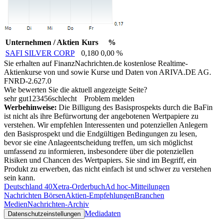
Unternehmen / Aktien
Kurs
%
SAFI SILVER CORP
0,180
0,00 %
Sie erhalten auf FinanzNachrichten.de kostenlose Realtime-
Aktienkurse von
und
sowie Kurse und Daten von
ARIVA.DE AG
.
FNRD-2.627.0
Wie bewerten Sie die aktuell angezeigte Seite?
sehr gut
1
2
3
4
5
6
schlecht
Problem melden
Werbehinweise:
Die Billigung des Basisprospekts durch die BaFin
ist nicht als ihre Befürwortung der angebotenen Wertpapiere zu
verstehen. Wir empfehlen Interessenten und potenziellen Anlegern
den Basisprospekt und die Endgültigen Bedingungen zu lesen,
bevor sie eine Anlageentscheidung treffen, um sich möglichst
umfassend zu informieren, insbesondere über die potenziellen
Risiken und Chancen des Wertpapiers. Sie sind im Begriff, ein
Produkt zu erwerben, das nicht einfach ist und schwer zu verstehen
sein kann.
Deutschland 40
Xetra-Orderbuch
Ad hoc-Mitteilungen
Nachrichten Börsen
Aktien-Empfehlungen
Branchen
Medien
Nachrichten-Archiv
Mediadaten
Datenschutzeinstellungen