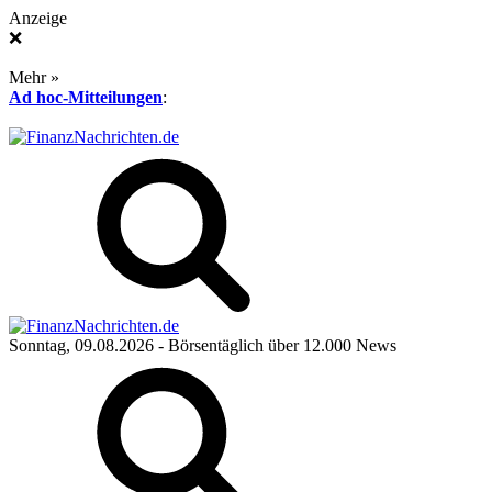
Anzeige
❌
Mehr »
Ad hoc-Mitteilungen
:
Sonntag, 09.08.2026
- Börsentäglich über 12.000 News