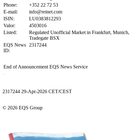
Phone:
+352 22 72 53
E-mail:
info@reinet.com
ISIN:
LU0383812293
Valor:
4503016
Listed:
Regulated Unofficial Market in Frankfurt, Munich,
Tradegate BSX
EQS News
2317244
ID:
End of Announcement
EQS News Service
2317244 29-Apr-2026 CET/CEST
© 2026 EQS Group