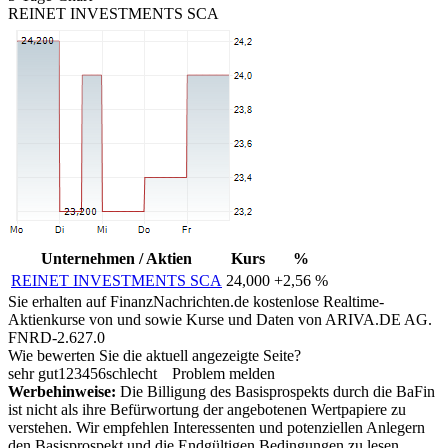
REINET INVESTMENTS SCA
Unternehmen / Aktien
Kurs
%
REINET INVESTMENTS SCA
24,000
+2,56 %
Sie erhalten auf FinanzNachrichten.de kostenlose Realtime-
Aktienkurse von
und
sowie Kurse und Daten von
ARIVA.DE AG
.
FNRD-2.627.0
Wie bewerten Sie die aktuell angezeigte Seite?
sehr gut
1
2
3
4
5
6
schlecht
Problem melden
Werbehinweise:
Die Billigung des Basisprospekts durch die BaFin
ist nicht als ihre Befürwortung der angebotenen Wertpapiere zu
verstehen. Wir empfehlen Interessenten und potenziellen Anlegern
den Basisprospekt und die Endgültigen Bedingungen zu lesen,