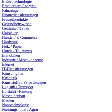
Elektrotechnologie
Erneuerbare Energien
Fahrzeuge
Finanzdienstleistungen
Freizeitprodukte
Gesundheitswesen
Getränke / Tabak
Halbleiter
Handel / E-Commerce
Hardware
Holz / Papier
Hotels / Tourismus
Immobilien
Industrie / Mischkonzerne
Internet
IT-Dienstleistungen
Konsumgüter
Kosmetik
Kunststoffe / Verpackungen
Logistik / Transport
Luftfahrt / Rüstung
Maschinenbau
Medien
Nanotechnologie
Nahrungsmittel / Agrar