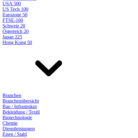
USA 500
US Tech 100
Eurozone 50
FTSE-100
Schweiz 20
Österreich 20
Japan 225
Hong Kong 50
Branchen
Branchenübersicht
Bau / Infrastrukur
Bekleidung / Textil
Biotechnologie
Chemie
Dienstleistungen
Eisen / Stahl