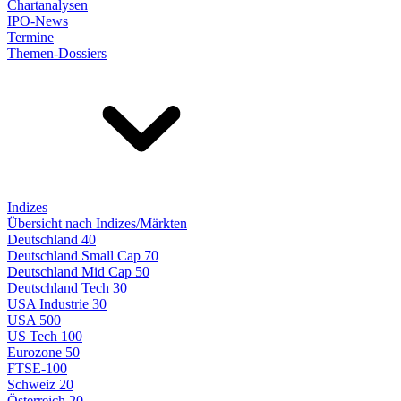
Chartanalysen
IPO-News
Termine
Themen-Dossiers
Indizes
Übersicht nach Indizes/Märkten
Deutschland 40
Deutschland Small Cap 70
Deutschland Mid Cap 50
Deutschland Tech 30
USA Industrie 30
USA 500
US Tech 100
Eurozone 50
FTSE-100
Schweiz 20
Österreich 20