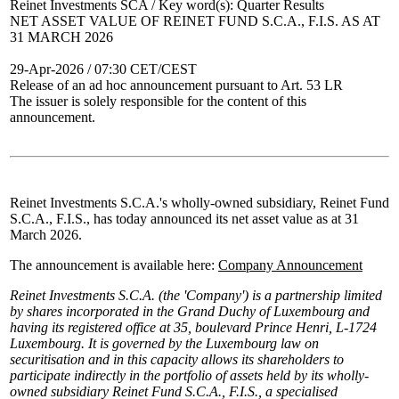
Reinet Investments SCA / Key word(s): Quarter Results
NET ASSET VALUE OF REINET FUND S.C.A., F.I.S. AS AT
31 MARCH 2026
29-Apr-2026 / 07:30 CET/CEST
Release of an ad hoc announcement pursuant to Art. 53 LR
The issuer is solely responsible for the content of this
announcement.
Reinet Investments S.C.A.'s wholly-owned subsidiary, Reinet Fund
S.C.A., F.I.S., has today announced its net asset value as at 31
March 2026.
The announcement is available here:
Company Announcement
Reinet Investments S.C.A. (the 'Company') is a partnership limited
by shares incorporated in the Grand Duchy of Luxembourg and
having its registered office at 35, boulevard Prince Henri, L-1724
Luxembourg. It is governed by the Luxembourg law on
securitisation and in this capacity allows its shareholders to
participate indirectly in the portfolio of assets held by its wholly-
owned subsidiary Reinet Fund S.C.A., F.I.S., a specialised