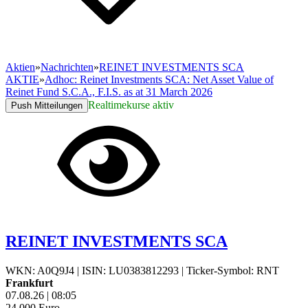
Aktien
»
Nachrichten
»
REINET INVESTMENTS SCA
AKTIE
»
Adhoc: Reinet Investments SCA: Net Asset Value of
Reinet Fund S.C.A., F.I.S. as at 31 March 2026
Realtimekurse aktiv
Push Mitteilungen
REINET INVESTMENTS SCA
WKN: A0Q9J4
|
ISIN: LU0383812293
|
Ticker-Symbol: RNT
Frankfurt
07.08.26
|
08:05
24,000
Euro