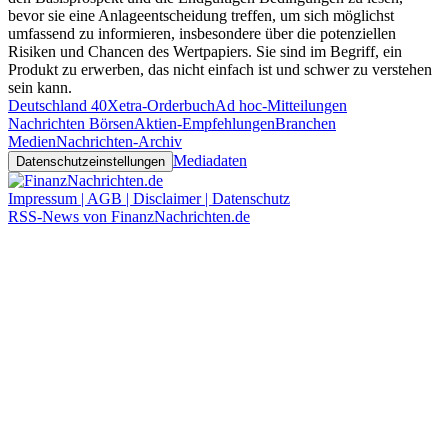
bevor sie eine Anlageentscheidung treffen, um sich möglichst
umfassend zu informieren, insbesondere über die potenziellen
Risiken und Chancen des Wertpapiers. Sie sind im Begriff, ein
Produkt zu erwerben, das nicht einfach ist und schwer zu verstehen
sein kann.
Deutschland 40
Xetra-Orderbuch
Ad hoc-Mitteilungen
Nachrichten Börsen
Aktien-Empfehlungen
Branchen
Medien
Nachrichten-Archiv
Mediadaten
Datenschutzeinstellungen
Impressum | AGB | Disclaimer | Datenschutz
RSS-News von FinanzNachrichten.de